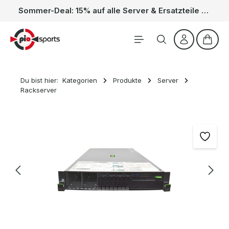
Sommer-Deal: 15% auf alle Server & Ersatzteile – Kein Code nötig, der Rabatt wird automatisch im Warenkorb abgezogen. Gültig vom 01.06. bis 31.08.
Zum Hauptinhalt springen
Waren
Du bist hier:
Kategorien
Produkte
Server
Rackserver
Bildergalerie überspringen