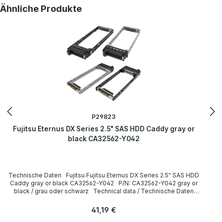
getestet. More information and details can be found on the pages
Produktgalerie überspringen
Ähnliche Produkte
of the manufacturer. Weitere Informationen und Details finden Sie
auf den Seiten des Herstellers.
P29823
Fujitsu Eternus DX Series 2.5" SAS HDD Caddy gray or
black CA32562-Y042
Technische Daten Fujitsu Fujitsu Eternus DX Series 2.5" SAS HDD
Caddy gray or black CA32562-Y042 P/N: CA32562-Y042 gray or
black / grau oder schwarz Technical data / Technische Daten
Manufacturer / Hersteller Fujitsu Formfaktor 2.5” Caddy /
Einbaurahmen Compatibility / Kompatibilität Eternus DX Series
Regulärer Preis:
41,19 €
LieferumfangDelivery Contents / Lieferumfang 1 x Fujitsu Eternus