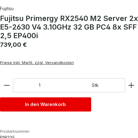
Fujitsu
Fujitsu Primergy RX2540 M2 Server 2x
E5-2630 V4 3.10GHz 32 GB PC4 8x SFF
2,5 EP400i
Regulärer Preis:
739,00 €
Preise inkl. MwSt. zzgl. Versandkosten
Anzahl
Stk
In den Warenkorb
Produktnummer:
P18225