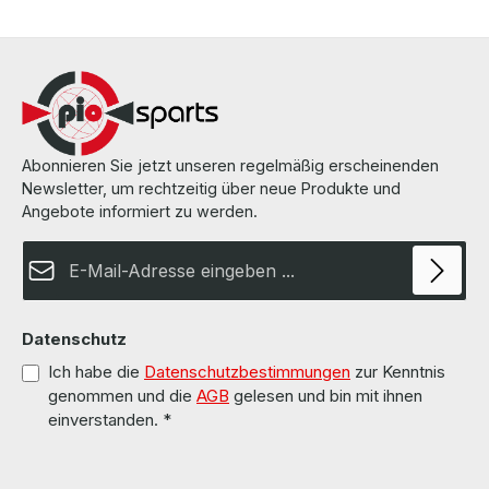
DX Series 2.5" SAS HDD Caddy The hardware has been overhauled
and tested by us. Die Hardware wurde von uns überholt und
getestet. More information and details can be found on the pages
of the manufacturer. Weitere Informationen und Details finden Sie
auf den Seiten des Herstellers.
Abonnieren Sie jetzt unseren regelmäßig erscheinenden
Newsletter, um rechtzeitig über neue Produkte und
Angebote informiert zu werden.
E-Mail-Adresse*
Datenschutz
Ich habe die
Datenschutzbestimmungen
zur Kenntnis
genommen und die
AGB
gelesen und bin mit ihnen
einverstanden.
*