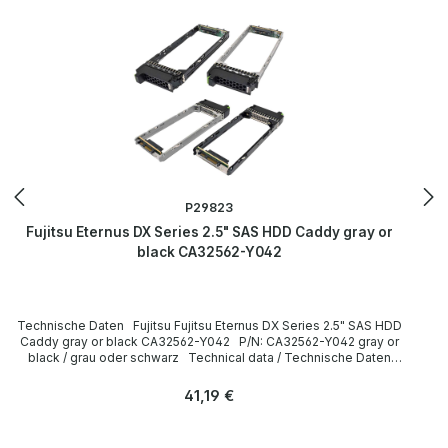
auf den Seiten des Herstellers.
P29823
Fujitsu Eternus DX Series 2.5" SAS HDD Caddy gray or
black CA32562-Y042
Technische Daten Fujitsu Fujitsu Eternus DX Series 2.5" SAS HDD
Caddy gray or black CA32562-Y042 P/N: CA32562-Y042 gray or
black / grau oder schwarz Technical data / Technische Daten
Manufacturer / Hersteller Fujitsu Formfaktor 2.5” Caddy /
Einbaurahmen Compatibility / Kompatibilität Eternus DX Series
Regulärer Preis:
41,19 €
LieferumfangDelivery Contents / Lieferumfang 1 x Fujitsu Eternus
DX Series 2.5" SAS HDD Caddy The hardware has been overhauled
and tested by us. Die Hardware wurde von uns überholt und