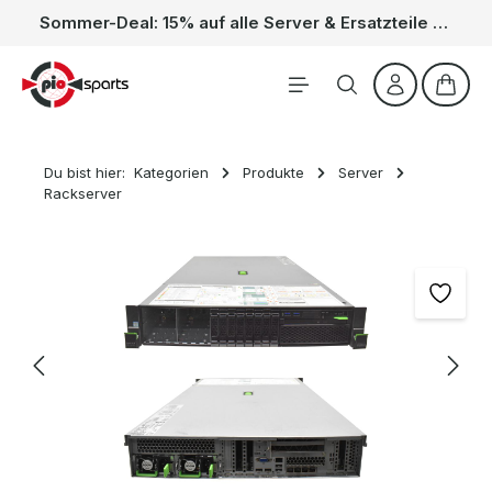
Sommer-Deal: 15% auf alle Server & Ersatzteile – Kein Code nötig, der Rabatt wird automatisch im Warenkorb abgezogen. Gültig vom 01.06. bis 31.08.
Zum Hauptinhalt springen
Waren
Du bist hier:
Kategorien
Produkte
Server
Rackserver
Bildergalerie überspringen