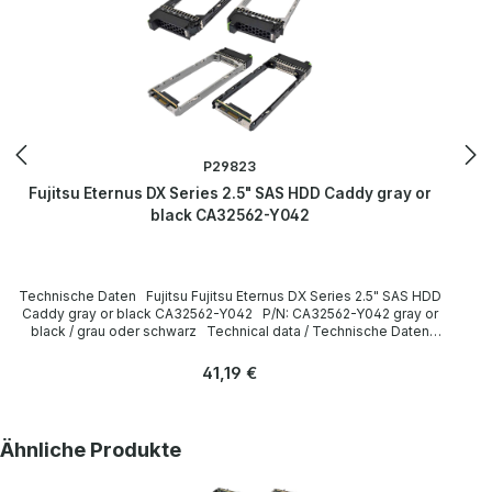
P29823
Fujitsu Eternus DX Series 2.5" SAS HDD Caddy gray or
black CA32562-Y042
Technische Daten Fujitsu Fujitsu Eternus DX Series 2.5" SAS HDD
Caddy gray or black CA32562-Y042 P/N: CA32562-Y042 gray or
black / grau oder schwarz Technical data / Technische Daten
Manufacturer / Hersteller Fujitsu Formfaktor 2.5” Caddy /
Einbaurahmen Compatibility / Kompatibilität Eternus DX Series
Regulärer Preis:
41,19 €
LieferumfangDelivery Contents / Lieferumfang 1 x Fujitsu Eternus
DX Series 2.5" SAS HDD Caddy The hardware has been overhauled
and tested by us. Die Hardware wurde von uns überholt und
getestet. More information and details can be found on the pages
Produktgalerie überspringen
Ähnliche Produkte
of the manufacturer. Weitere Informationen und Details finden Sie
auf den Seiten des Herstellers.