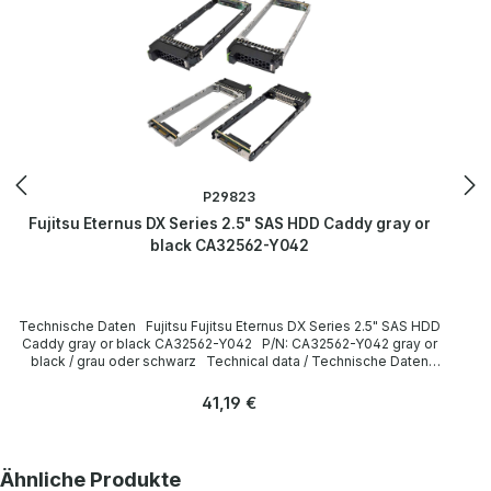
P29823
Fujitsu Eternus DX Series 2.5" SAS HDD Caddy gray or
black CA32562-Y042
Technische Daten Fujitsu Fujitsu Eternus DX Series 2.5" SAS HDD
Caddy gray or black CA32562-Y042 P/N: CA32562-Y042 gray or
black / grau oder schwarz Technical data / Technische Daten
Manufacturer / Hersteller Fujitsu Formfaktor 2.5” Caddy /
Einbaurahmen Compatibility / Kompatibilität Eternus DX Series
Regulärer Preis:
41,19 €
LieferumfangDelivery Contents / Lieferumfang 1 x Fujitsu Eternus
DX Series 2.5" SAS HDD Caddy The hardware has been overhauled
and tested by us. Die Hardware wurde von uns überholt und
getestet. More information and details can be found on the pages
Produktgalerie überspringen
Ähnliche Produkte
of the manufacturer. Weitere Informationen und Details finden Sie