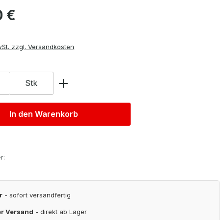
is:
0 €
wSt. zzgl. Versandkosten
Stk
In den Warenkorb
r:
r
- sofort versandfertig
er Versand
- direkt ab Lager