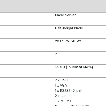
Blade Server
Half-height blade
2x E5-2650 V2
2
16 GB (16 DIMM slots)
2 x USB
1 x VGA
1 x RS232 (9-pin)
2 x Lan
1 x MGMT