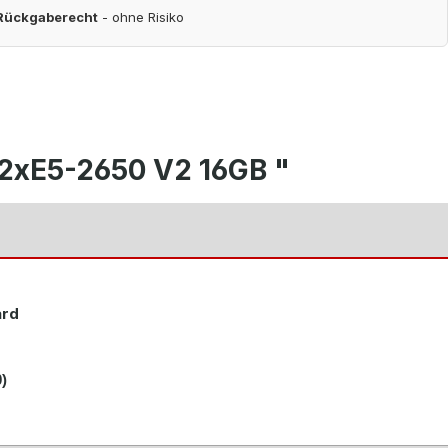
 Rückgaberecht
- ohne Risiko
 2xE5-2650 V2 16GB "
ard
)