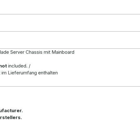
Blade Server Chassis mit Mainboard
not
included. /
t
im Lieferumfang enthalten
ufacturer.
rstellers.