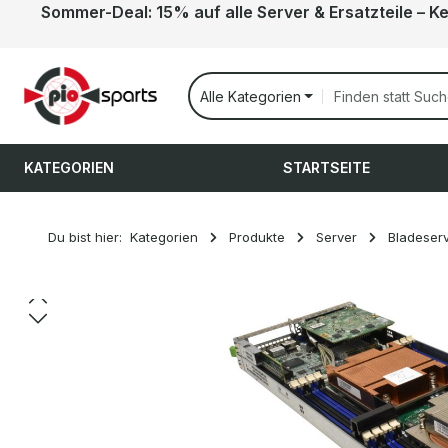
Sommer-Deal: 15% auf alle Server & Ersatzteile – K
 Hauptinhalt springen
Zur Suche springen
Zur Hauptnavigation springen
Alle Kategorien
KATEGORIEN
STARTSEITE
Du bist hier:
Kategorien
Produkte
Server
Bladeser
Bildergalerie überspringen