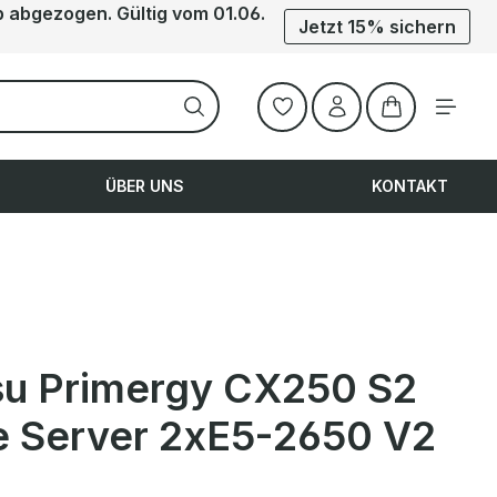
b abgezogen. Gültig vom 01.06.
Jetzt 15% sichern
Warenkorb ent
ÜBER UNS
KONTAKT
tsu Primergy CX250 S2
e Server 2xE5-2650 V2