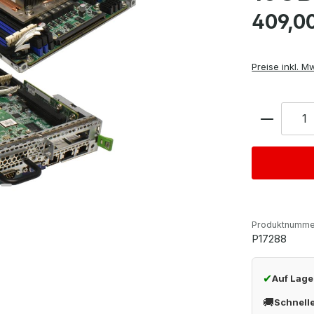
Regulärer Pre
409,0
Preise inkl. M
Anzahl
Produktnumme
P17288
✔
Auf Lage
🚚
Schnell