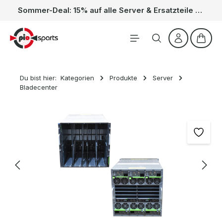
Sommer-Deal: 15% auf alle Server & Ersatzteile – Kein Code nötig, der Rabatt wird automatisch im Warenkorb abgezogen. Gültig vom 01.06. bis 31.08.
Zum Hauptinhalt springen
Waren
Du bist hier:
Kategorien
Produkte
Server
Bladecenter
Bildergalerie überspringen