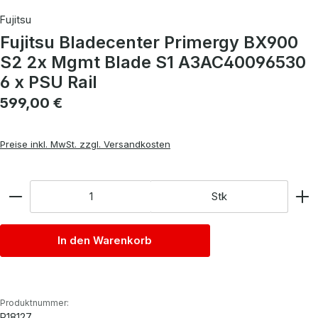
Fujitsu
Fujitsu Bladecenter Primergy BX900
S2 2x Mgmt Blade S1 A3AC40096530
6 x PSU Rail
Regulärer Preis:
599,00 €
Preise inkl. MwSt. zzgl. Versandkosten
Anzahl
Stk
In den Warenkorb
Produktnummer:
P18127