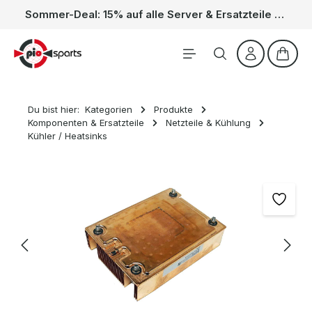
Sommer-Deal: 15% auf alle Server & Ersatzteile – Kein Code nötig, der Rabatt wird automatisch im Warenkorb abgezogen. Gültig vom 01.06. bis 31.08.
Zum Hauptinhalt springen
Waren
Du bist hier:
Kategorien
Produkte
Komponenten & Ersatzteile
Netzteile & Kühlung
Kühler / Heatsinks
Bildergalerie überspringen