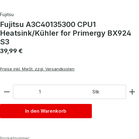
Fujitsu
Fujitsu A3C40135300 CPU1
Heatsink/Kühler for Primergy BX924
S3
Regulärer Preis:
39,99 €
Preise inkl. MwSt. zzgl. Versandkosten
Anzahl
Stk
In den Warenkorb
Produktnummer: