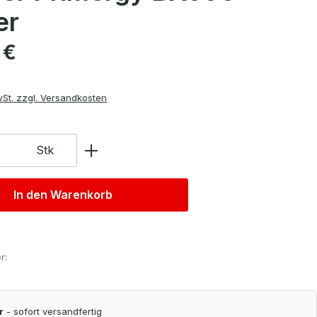
er
is:
 €
wSt. zzgl. Versandkosten
Stk
In den Warenkorb
r:
r
- sofort versandfertig