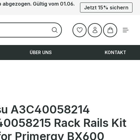
b abgezogen. Gültig vom 01.06.
Jetzt 15% sichern
Warenkorb ent
ÜBER UNS
KONTAKT
tsu A3C40058214
0058215 Rack Rails Kit
for Primergy BX600