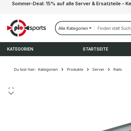
Sommer-Deal: 15% auf alle Server & Ersatzteile – K
 Hauptinhalt springen
Zur Suche springen
Zur Hauptnavigation springen
Alle Kategorien
KATEGORIEN
STARTSEITE
Du bist hier:
Kategorien
Produkte
Server
Rails
Bildergalerie überspringen