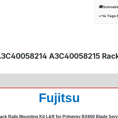
🚚
Schnell
↩
14 Tage
A3C40058214 A3C40058215 Rack R
Fujitsu
ack Rails Mounting Kit L&R for Primergy BX600 Blade Serv