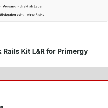
er Versand
- direkt ab Lager
 Rückgaberecht
- ohne Risiko
ails Kit L&R for Primergy
er