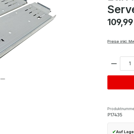
Serv
Regulärer Pre
109,99
Preise inkl. M
Anzahl
Produktnumme
P17435
✔
Auf Lage