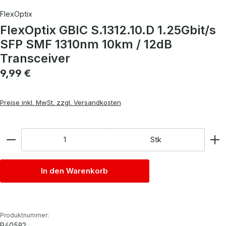
FlexOptix
FlexOptix GBIC S.1312.10.D 1.25Gbit/s
SFP SMF 1310nm 10km / 12dB
Transceiver
Regulärer Preis:
9,99 €
Preise inkl. MwSt. zzgl. Versandkosten
Anzahl
Stk
In den Warenkorb
Produktnummer:
P40592