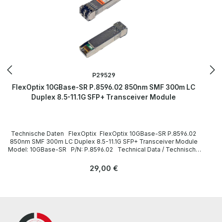
P29529
FlexOptix 10GBase-SR P.8596.02 850nm SMF 300m LC
Duplex 8.5-11.1G SFP+ Transceiver Module
Technische Daten FlexOptix FlexOptix 10GBase-SR P.8596.02
850nm SMF 300m LC Duplex 8.5-11.1G SFP+ Transceiver Module
Model: 10GBase-SR P/N: P.8596.02 Technical Data / Technische
Daten Manufacturer / Hersteller FlexOptix Type / Gerätetyp SFP+
Transceiver Module Form Factor / Formfaktor Small Form-factor
Regulärer Preis:
29,00 €
Plug-in-Modul Interfaces / Schnittstellen LC Duplex Data Transfer
Rate / Datenübertragungsrate 8.5-11.1G Gbps Wavelength /
Wellenlänge 850 nm LieferumfangDelivery Contents /
Lieferumfang 1 x FlexOptix P.8596.02 8.5-11.1G SFP+ Transceiver
Module The hardware has been overhauled and tested by us. Die
Hardware wurde von uns überholt und getestet. More information
and details can be found on the pages of the manufacturer.