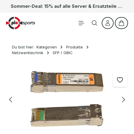
Sommer-Deal: 15% auf alle Server & Ersatzteile – Kein Code nötig, der Rabatt wird automatisch im Warenkorb abgezogen. Gültig vom 01.06. bis 31.08.
Zum Hauptinhalt springen
Waren
Du bist hier:
Kategorien
Produkte
Netzwerktechnik
SFP / GBIC
Bildergalerie überspringen