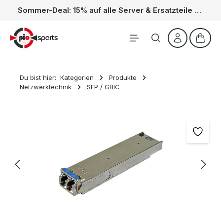
Sommer-Deal: 15% auf alle Server & Ersatzteile – Kein Code nötig, der Rabatt wird automatisch im Warenkorb abgezogen. Gültig vom 01.06. bis 31.08.
Zum Hauptinhalt springen
Waren
Du bist hier:
Kategorien
Produkte
Netzwerktechnik
SFP / GBIC
Bildergalerie überspringen