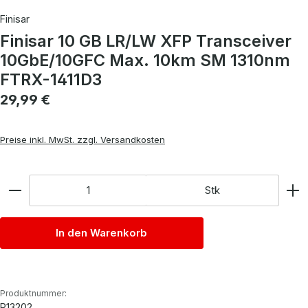
Finisar
Finisar 10 GB LR/LW XFP Transceiver
10GbE/10GFC Max. 10km SM 1310nm
FTRX-1411D3
Regulärer Preis:
29,99 €
Preise inkl. MwSt. zzgl. Versandkosten
Anzahl
Stk
In den Warenkorb
Produktnummer:
P13202