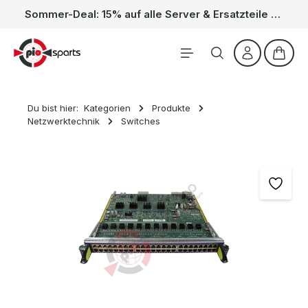
Sommer-Deal: 15% auf alle Server & Ersatzteile – Kein Code nötig, der Rabatt wird automatisch im Warenkorb abgezogen. Gültig vom 01.06. bis 31.08.
Zum Hauptinhalt springen
Waren
Du bist hier:
Kategorien
Produkte
Netzwerktechnik
Switches
Bildergalerie überspringen