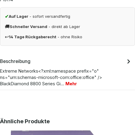
✔
Auf Lager
- sofort versandfertig
🚚
Schneller Versand
- direkt ab Lager
↩
14 Tage Rückgaberecht
- ohne Risiko
Beschreibung
Extreme Networks<?xml:namespace prefix="o"
ns="urn:schemas-microsoft-com:office:office" />
BlackDiamond 8800 Series Gi…
Mehr
Produktgalerie überspringen
Ähnliche Produkte