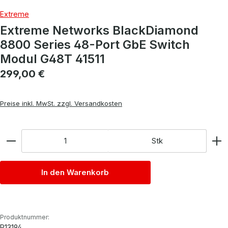
Extreme
Extreme Networks BlackDiamond
8800 Series 48-Port GbE Switch
Modul G48T 41511
Regulärer Preis:
299,00 €
Preise inkl. MwSt. zzgl. Versandkosten
Anzahl
Stk
In den Warenkorb
Produktnummer:
P13194