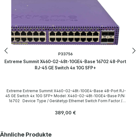
P33756
Extreme Summit X460-G2-48t-10GE4-Base 16702 48-Port
RJ-45 GE Switch 4x 10G SFP+
Extreme Extreme Summit X460-G2-48t-10GE4-Base 48-Port RJ-
45 GE Switch 4x 10G SFP+ Model: X460-G2-48t-10GE4-Base P/N:
16702 Device Type / Gerätetyp Ethernet Switch Form Factor /
Formfaktor 1 HE Rack Einbau möglich, ohne Montagewinkel / 1U
Rack mountable, without Mounting Brackets Interfaces /
Regulärer Preis:
389,00 €
Schnittstellen 48 x RJ-45 Ethernet 10/100/1000 Base-T 4 x 10G
SFP+ 1 x RJ-45 Management 1 x RJ-45 RS-232 Console 1 x USB
LieferumfangDelivery Content / Lieferumfang 1 x Extreme Summit
X460-G2-48t-10GE4-Base 48-Port RJ-45 GE Switch 3 x FAN /
Produktgalerie überspringen
Ähnliche Produkte
Gehäuselüfter 2 x Power Supply / Netzteil 2 x Power Cord /