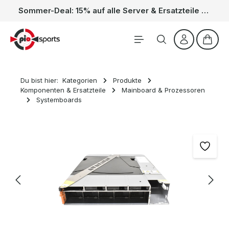
Sommer-Deal: 15% auf alle Server & Ersatzteile – Kein Code nötig, der Rabatt wird automatisch im Warenkorb abgezogen. Gültig vom 01.06. bis 31.08.
Zum Hauptinhalt springen
Waren
Du bist hier:
Kategorien
Produkte
Komponenten & Ersatzteile
Mainboard & Prozessoren
Systemboards
Bildergalerie überspringen