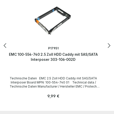
P17951
EMC 100-554-740 2.5 Zoll HDD Caddy mit SAS/SATA
Interposer 303-106-002D
Technische Daten EMC 2.5 Zoll HDD Caddy mit SAS/SATA
Interposer Board MPN: 100-554-740 01 Technical data /
Technische Daten Manufacturer / Hersteller EMC / Protech
Formfaktor 2.5 Zoll MPN 100-554-740 01 (HDD Caddy) 303-106-
002D (Interposer Board) Compatibility / Kompatibilität EMC Storage
Regulärer Preis:
9,99 €
LieferumfangDelivery / Lieferumfang 1 x EMC 2.5 Zoll HDD
Caddy mit SAS/SATA Interposer More information and details can
be found on the pages of the manufacturer. Weitere Informationen
und Details finden Sie auf den Seiten des Herstellers. All parts are