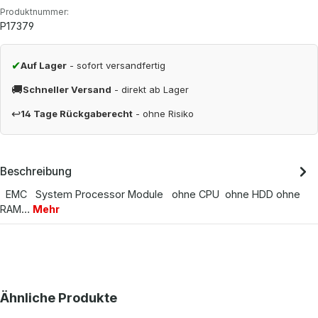
Produktnummer:
P17379
✔
Auf Lager
- sofort versandfertig
🚚
Schneller Versand
- direkt ab Lager
↩
14 Tage Rückgaberecht
- ohne Risiko
Beschreibung
EMC System Processor Module ohne CPU ohne HDD ohne
RAM…
Mehr
Produktgalerie überspringen
Ähnliche Produkte