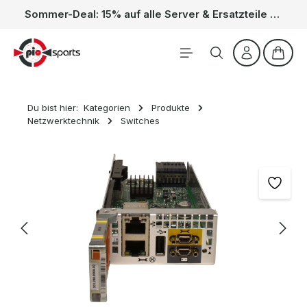
Sommer-Deal: 15% auf alle Server & Ersatzteile – Kein Code nötig, der Rabatt wird automatisch im Warenkorb abgezogen. Gültig vom 01.06. bis 31.08.
Zum Hauptinhalt springen
Waren
Du bist hier:
Kategorien
Produkte
Netzwerktechnik
Switches
Bildergalerie überspringen