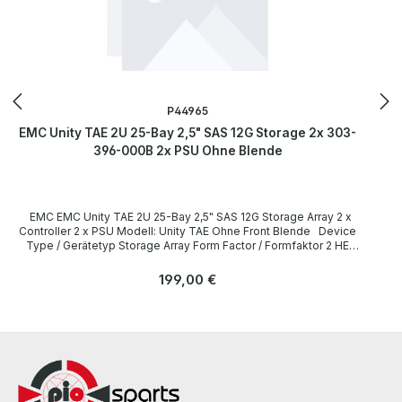
P44965
EMC Unity TAE 2U 25-Bay 2,5" SAS 12G Storage 2x 303-
396-000B 2x PSU Ohne Blende
EMC EMC Unity TAE 2U 25-Bay 2,5" SAS 12G Storage Array 2 x
Controller 2 x PSU Modell: Unity TAE Ohne Front Blende Device
Type / Gerätetyp Storage Array Form Factor / Formfaktor 2 HE
Rackmontage / 2U Rack mountable Slots for drives / Einbauplätze
für Laufwerke Front / frontseitig: 25x 2.5" SAS
Regulärer Preis:
199,00 €
LieferumfangDelivery Contents / Lieferumfang 1 x EMC Unity TAE
Storage Array 2 x 12G SAS Controllers 303-396-000B-00 (4 x SFF-
8644 / 2 x RJ-45) 2 x 875W PSU 071-000-602-01 2 x Power Cord /
Netzkabel The hardware has been overhauled and tested by us.
Die Hardware wurde von uns überholt und getestet. All parts are
used but 100% OK. Alle Teile sind gebraucht aber 100 % in
Ordnung. More information and details can be found on the pages
of the manufacturer. Weitere Informationen und Details finden Sie