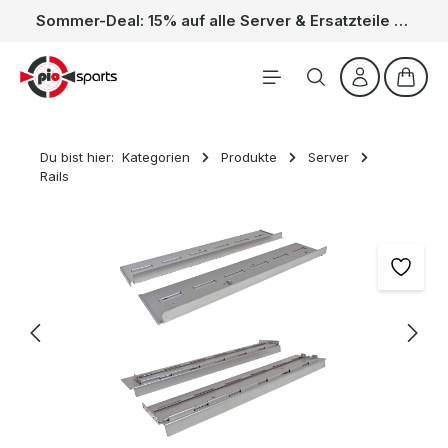
Sommer-Deal: 15% auf alle Server & Ersatzteile – Kein Code nötig, der Rabatt wird automatisch im Warenkorb abgezogen. Gültig vom 01.06. bis 31.08.
Zum Hauptinhalt springen
Waren
Du bist hier:
Kategorien
Produkte
Server
Rails
Bildergalerie überspringen