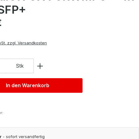
SFP+
is:
€
wSt. zzgl. Versandkosten
Stk
In den Warenkorb
r:
r
- sofort versandfertig