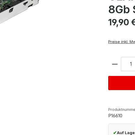
8Gb 
Regulärer Pre
19,90 
Preise inkl. M
Anzahl
Produktnumme
P16610
✔
Auf Lage