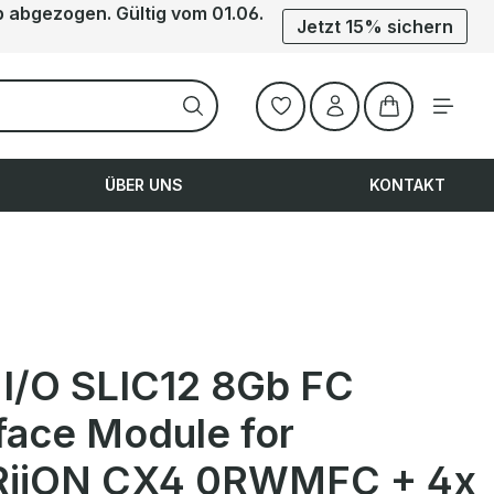
b abgezogen. Gültig vom 01.06.
Jetzt 15% sichern
Warenkorb ent
ÜBER UNS
KONTAKT
I/O SLIC12 8Gb FC
rface Module for
iiON CX4 0RWMFC + 4x