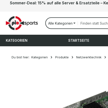
Sommer-Deal: 15% auf alle Server & Ersatzteile – K
 Hauptinhalt springen
Zur Suche springen
Zur Hauptnavigation springen
Alle Kategorien
KATEGORIEN
STARTSEITE
Du bist hier:
Kategorien
Produkte
Netzwerktechnik
Bildergalerie überspringen