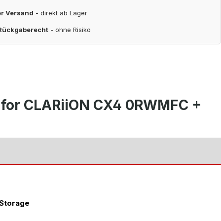
er Versand
- direkt ab Lager
 Rückgaberecht
- ohne Risiko
e for CLARiiON CX4 0RWMFC +
 Storage