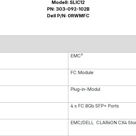
Modell: SLIC12
PN: 303-092-102B
Dell P/N: 0RWMFC
EMC²
FC Module
Plug-in-Modul
4 x FC 8Gb SFP+ Ports
EMC/DELL
CLARiiON CX4 Sto