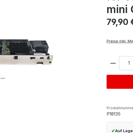
mini
Regulärer Pre
79,90 
Preise inkl. M
Anzahl
Produktnumme
P18135
✔
Auf Lage