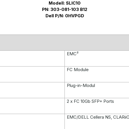
Modell: SLIC10
PN: 303-081-103 B12
Dell P/N: 0HVPGD
EMC²
FC Module
Plug-in-Modul
2 x FC 10Gb SFP+ Ports
EMC/DELL Cellera NS, CLARii