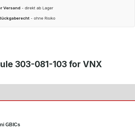
er Versand
- direkt ab Lager
 Rückgaberecht
- ohne Risiko
dule 303-081-103 for VNX
ini GBICs