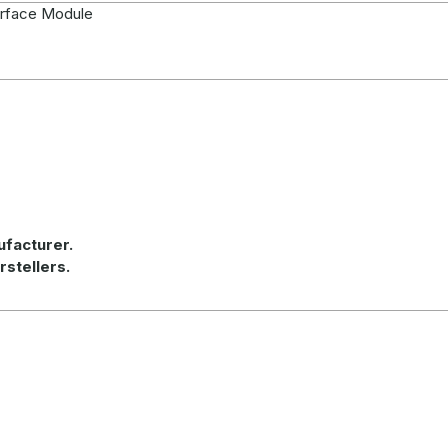
erface Module
ufacturer.
rstellers.