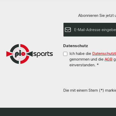
and other software are not included. / Treiber
wurde von uns überh
und Software sind nicht im Lieferumfang
are used but 100% OK. Alle Teile s
enthalten. All parts are used but 100% working.
aber 100 % in Ordnung. More 
Abonnieren Sie jetzt
Alle Teile sind gebraucht aber 100 % in Ordnung.
details can b
More information and details can be found on
manufacturer. Weitere Informationen und Details
the pages of the manufacturer. Weitere
E-Mail-Adresse*
Informationen und Details finden Sie auf den
Seiten des Herstellers.
Datenschutz
Ich habe die
Datenschutz
genommen und die
AGB
g
einverstanden.
*
Die mit einem Stern (*) markie