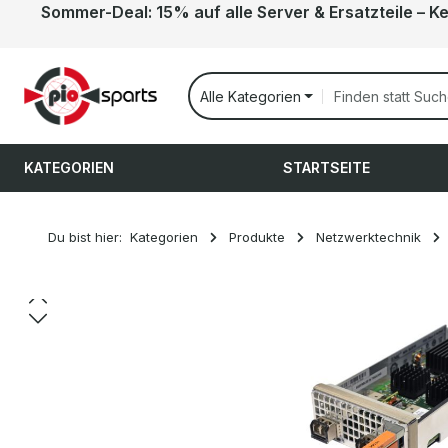
Sommer-Deal: 15% auf alle Server & Ersatzteile – K
 Hauptinhalt springen
Zur Suche springen
Zur Hauptnavigation springen
Alle Kategorien
KATEGORIEN
STARTSEITE
Du bist hier:
Kategorien
Produkte
Netzwerktechnik
Bildergalerie überspringen