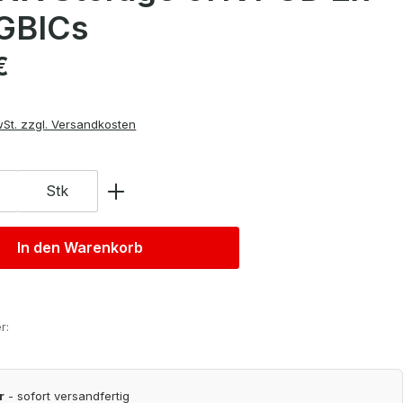
 GBICs
is:
€
wSt. zzgl. Versandkosten
Stk
In den Warenkorb
r:
r
- sofort versandfertig