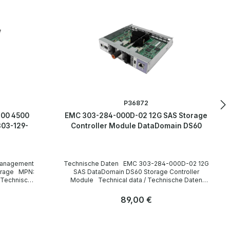
P36872
00 4500
EMC 303-284-000D-02 12G SAS Storage
303-129-
Controller Module DataDomain DS60
Technische Daten EMC 303-284-000D-02 12G
 MPN:
SAS DataDomain DS60 Storage Controller
Module Technical data / Technische Daten
Manufacturer / Hersteller EMC Type / Gerätetyp
SAS Storage Controller Formfaktor Plug-in-
Regulärer Preis:
89,00 €
Module Interfaces / Schnittstellen 1 x Ethernet
RJ45 Port 4 x HD Mini-SAS SFF-8644 Ports 1 x
Anzahl
ungsrate 6
USB Port Data Transfer Rate /
Stk
Datenübertragungsrate 12 Gb/s Compatibility /