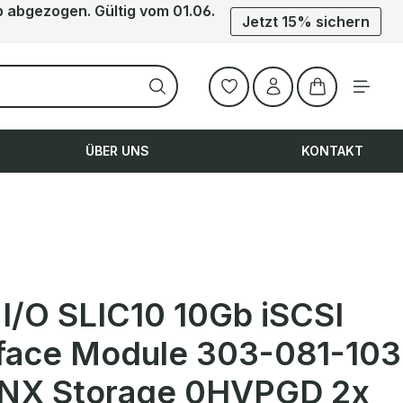
b abgezogen. Gültig vom 01.06.
Jetzt 15% sichern
Warenkorb ent
ÜBER UNS
KONTAKT
I/O SLIC10 10Gb iSCSI
rface Module 303-081-103
VNX Storage 0HVPGD 2x