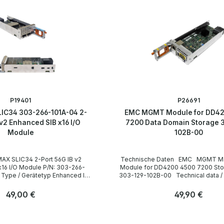
P19401
P26691
IC34 303-266-101A-04 2-
EMC MGMT Module for DD42
 v2 Enhanced SIB x16 I/O
7200 Data Domain Storage 
Module
102B-00
Technische Daten EMC MGMT Management
 Module P/N: 303-266-
Module for DD4200 4500 7200 Storage
303-129-102B-00 Technical data / Technische
Daten Manufacturer / Hersteller EMC Type /
Gerätetyp MGMT I/O Module Formfaktor Plug-
Regulärer Preis:
49,00 €
Regulärer Preis:
49,90 €
very Contents / Lieferumfang 1
in-Modul Interfaces / Schnittstellen 1 x Ethernet
-Port 56G IB v2 Enhanced SIB
RJ45 Port 1 x USB 2.0 Port 1 x mini RS-232 Port
Anzahl
as been
Data Transfer Rate / Datenübertrag
Stk
Stk
d by us. Die Hardware
Gb/s Compatibility / Kompatibilität EMC