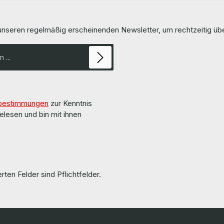
olt und getestet. All parts
DataDomain 4200 4500 7200 
ind gebraucht
LieferumfangDelivery / Lieferumfa
information and
EMC 303-129-102B-00 MGMT I/
 unseren regelmäßig erscheinenden Newsletter, um rechtzeitig ü
e found on the pages of the
More information and details can 
the pages of the manufacturer. Weitere
finden Sie auf den Seiten des Herstellers.
Informationen und Details finden 
Seiten des Herstellers. All parts are used but
100% OK!!! Alle Teile sind gebraucht aber 100 %
in Ordnung!!!
bestimmungen
zur Kenntnis
elesen und bin mit ihnen
rten Felder sind Pflichtfelder.