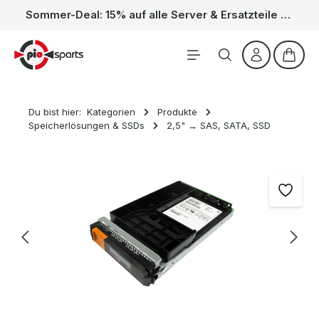
Sommer-Deal: 15% auf alle Server & Ersatzteile – Kein Code nötig, der Rabatt wird automatisch im Warenkorb abgezogen. Gültig vom 01.06. bis 31.08.
Zum Hauptinhalt springen
Waren
Du bist hier:
Kategorien
Produkte
Speicherlösungen & SSDs
2,5" → SAS, SATA, SSD
Bildergalerie überspringen