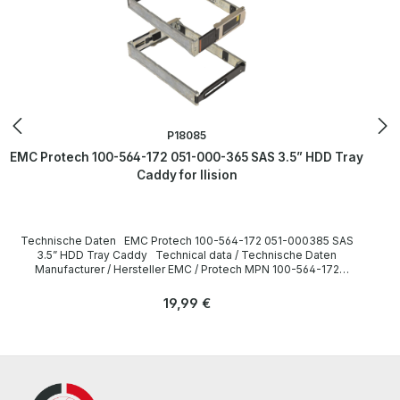
P18085
EMC Protech 100-564-172 051-000-365 SAS 3.5” HDD Tray
Caddy for Ilision
Technische Daten EMC Protech 100-564-172 051-000385 SAS
3.5” HDD Tray Caddy Technical data / Technische Daten
Manufacturer / Hersteller EMC / Protech MPN 100-564-172
Compatibility / Kompatibilität Isilion LieferumfangDelivery /
Lieferumfang 1x EMC SAS Hard Drive Caddy More information and
Regulärer Preis:
19,99 €
details can be found on the pages of the manufacturer. Weitere
Informationen und Details finden Sie auf den Seiten des
Herstellers. All parts are used but 100% OK!!! Alle Teile sind
gebraucht aber 100 % in Ordnung!!!