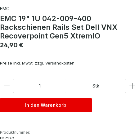
EMC
EMC 19" 1U 042-009-400
Rackschienen Rails Set Dell VNX
Recoverpoint Gen5 XtremIO
Regulärer Preis:
24,90 €
Preise inkl. MwSt. zzgl. Versandkosten
Anzahl
Stk
In den Warenkorb
Produktnummer:
P17170