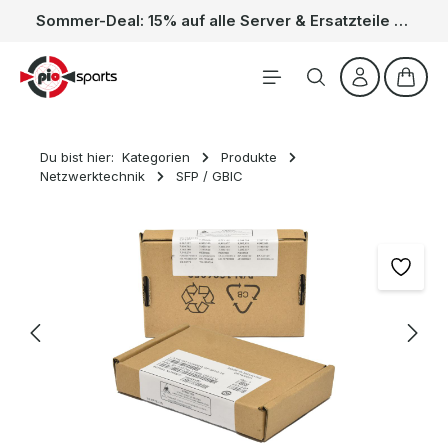
Sommer-Deal: 15% auf alle Server & Ersatzteile – Kein Code nötig, der Rabatt wird automatisch im Warenkorb abgezogen. Gültig vom 01.06. bis 31.08.
Zum Hauptinhalt springen
Waren
Du bist hier:
Kategorien
Produkte
Netzwerktechnik
SFP / GBIC
Bildergalerie überspringen