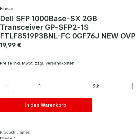
Finisar
Dell SFP 1000Base-SX 2GB
Transceiver GP-SFP2-1S
FTLF8519P3BNL-FC 0GF76J NEW OVP
Regulärer Preis:
19,99 €
Preise inkl. MwSt. zzgl. Versandkosten
Anzahl
Stk
In den Warenkorb
Produktnummer:
P14647