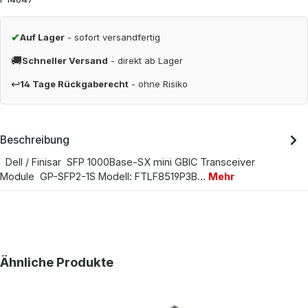
✔
Auf Lager
- sofort versandfertig
🚚
Schneller Versand
- direkt ab Lager
↩
14 Tage Rückgaberecht
- ohne Risiko
Beschreibung
Dell / Finisar SFP 1000Base-SX mini GBIC Transceiver
Module GP-SFP2-1S Modell: FTLF8519P3B…
Mehr
Produktgalerie überspringen
Ähnliche Produkte