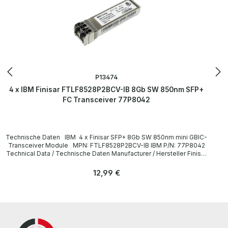
P13474
4 x IBM Finisar FTLF8528P2BCV-IB 8Gb SW 850nm SFP+
FC Transceiver 77P8042
Technische Daten IBM 4 x Finisar SFP+ 8Gb SW 850nm mini GBIC-
Transceiver Module MPN: FTLF8528P2BCV-IB IBM P/N: 77P8042
Technical Data / Technische Daten Manufacturer / Hersteller Finisar
/ IBM Type / Gerätetyp Mini-GBIC-Transceiver Module SFP+
Formfaktor Plug-in-Modul Mini-GBIC Interfaces / Schnittstellen 8Gb
Regulärer Preis:
12,99 €
SW FC- Multi-Mode x 2 Data Transfer Rate /
Datenübertragungsrate 8 Gbps Distance / Reichweite 300 m on
50/125µm MMF Wavelength / Wellenlänge 850 nm
LieferumfangDelivery / Lieferumfang 4 x IBM 77P8042 8Gb SFP+
Transceiver More information and details can be found on the
pages of the manufacturer. Weitere Informationen und Details
finden Sie auf den Seiten des Herstellers. All parts are used but