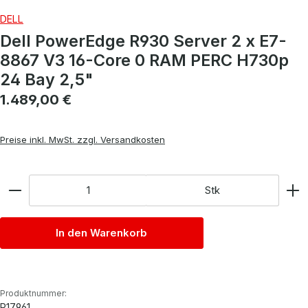
DELL
Dell PowerEdge R930 Server 2 x E7-
8867 V3 16-Core 0 RAM PERC H730p
24 Bay 2,5"
Regulärer Preis:
1.489,00 €
Preise inkl. MwSt. zzgl. Versandkosten
Anzahl
Stk
In den Warenkorb
Produktnummer:
P17961