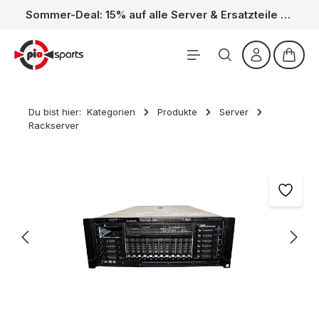
Sommer-Deal: 15% auf alle Server & Ersatzteile – Kein Code nötig, der Rabatt wird automatisch im Warenkorb abgezogen. Gültig vom 01.06. bis 31.08.
Zum Hauptinhalt springen
Waren
Du bist hier:
Kategorien
Produkte
Server
Rackserver
Bildergalerie überspringen