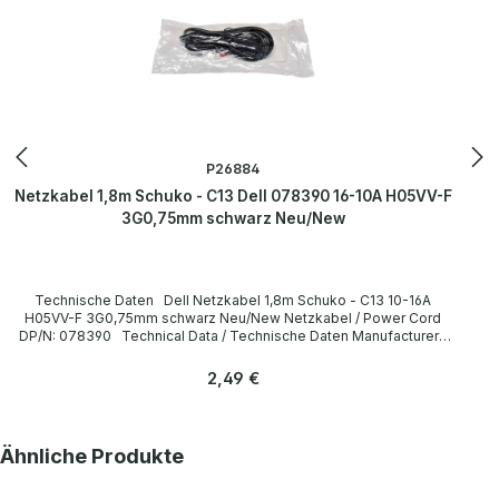
P26884
Netzkabel 1,8m Schuko - C13 Dell 078390 16-10A H05VV-F
3G0,75mm schwarz Neu/New
Technische Daten Dell Netzkabel 1,8m Schuko - C13 10-16A
H05VV-F 3G0,75mm schwarz Neu/New Netzkabel / Power Cord
DP/N: 078390 Technical Data / Technische Daten Manufacturer /
Hersteller Dell Length / Länge 1,8 m Cable Color / Kabelfarbe black
/ schwarz Cable Type / Kabeltyp H05VV-F Transverse Section /
Regulärer Preis:
2,49 €
Querschnitt 3G 0,75mm Plug / Stecker Schuko / 16A 250V~ angled /
abgewinkelt no / nein Plug Color / Steckerfarbe black / schwarz
Jack / Buchse C13 / 10A 250V~ angled / abgewinkelt no / nein Jack
Color / Buchsenfarbe black / schwarz More information and details
Produktgalerie überspringen
Ähnliche Produkte
can be found on the pages of the manufacturer. Weitere
Informationen und Details finden Sie auf den Seiten des
Herstellers.