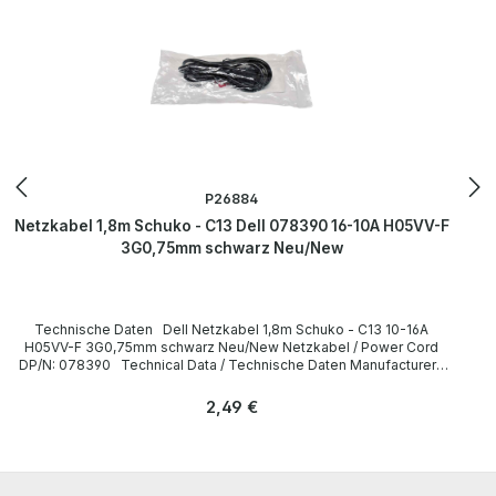
P26884
Netzkabel 1,8m Schuko - C13 Dell 078390 16-10A H05VV-F
3G0,75mm schwarz Neu/New
Technische Daten Dell Netzkabel 1,8m Schuko - C13 10-16A
H05VV-F 3G0,75mm schwarz Neu/New Netzkabel / Power Cord
DP/N: 078390 Technical Data / Technische Daten Manufacturer /
Hersteller Dell Length / Länge 1,8 m Cable Color / Kabelfarbe black
/ schwarz Cable Type / Kabeltyp H05VV-F Transverse Section /
Regulärer Preis:
2,49 €
Querschnitt 3G 0,75mm Plug / Stecker Schuko / 16A 250V~ angled /
abgewinkelt no / nein Plug Color / Steckerfarbe black / schwarz
Jack / Buchse C13 / 10A 250V~ angled / abgewinkelt no / nein Jack
Color / Buchsenfarbe black / schwarz More information and details
can be found on the pages of the manufacturer. Weitere