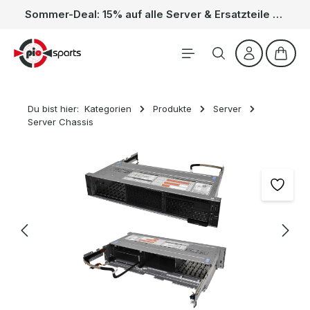
Sommer-Deal: 15% auf alle Server & Ersatzteile – Kein Code nötig, der Rabatt wird automatisch im Warenkorb abgezogen. Gültig vom 01.06. bis 31.08.
Zum Hauptinhalt springen
Waren
Du bist hier:
Kategorien
Produkte
Server
Server Chassis
Bildergalerie überspringen