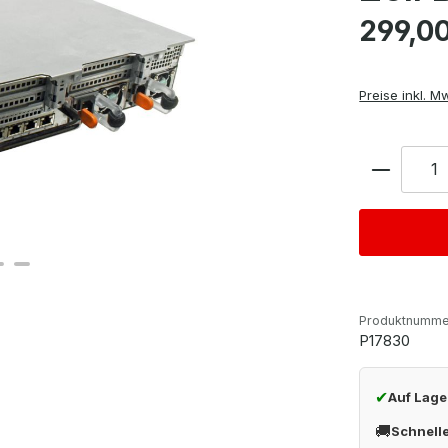
Regulärer Pre
299,0
Preise inkl. M
Anzahl
Produktnumme
P17830
✔
Auf Lage
🚚
Schnell