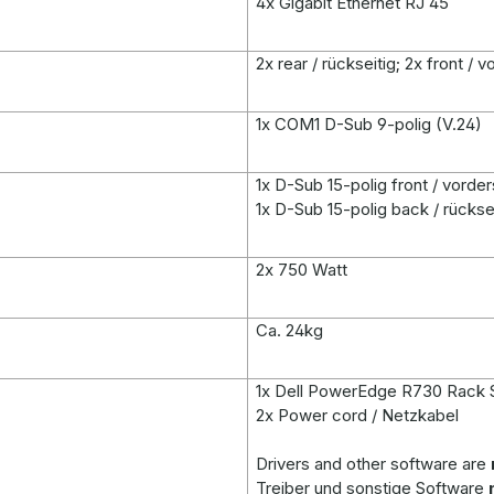
4x Gigabit Ethernet RJ 45
2x rear / rückseitig; 2x front / v
1x COM1 D-Sub 9-polig (V.24)
1x D-Sub 15-polig front / vorder
1x D-Sub 15-polig back / rückse
2x 750 Watt
Ca. 24kg
1x Dell PowerEdge R730 Rack 
2x Power cord / Netzkabel
Drivers and other software are
Treiber und sonstige Software