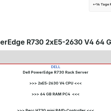
↩
14 Tage
erEdge R730 2xE5-2630 V4 64 GB
DELL
Dell PowerEdge R730 Rack Server
>>> 2xE5-2630 V4 CPU <<<
>>> 64 GB RAM PC4 <<<
>>> Perc H730 mini RAID-Controller <<<