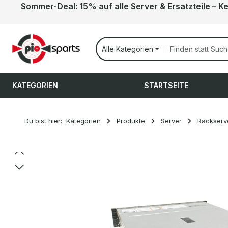
Sommer-Deal: 15% auf alle Server & Ersatzteile – K
 Hauptinhalt springen
Zur Suche springen
Zur Hauptnavigation springen
Alle Kategorien
KATEGORIEN
STARTSEITE
Du bist hier:
Kategorien
Produkte
Server
Rackserv
Bildergalerie überspringen