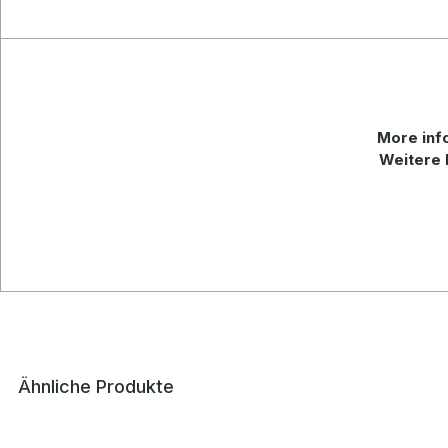
More
inf
Weitere 
Ähnliche Produkte
Produktgalerie überspringen