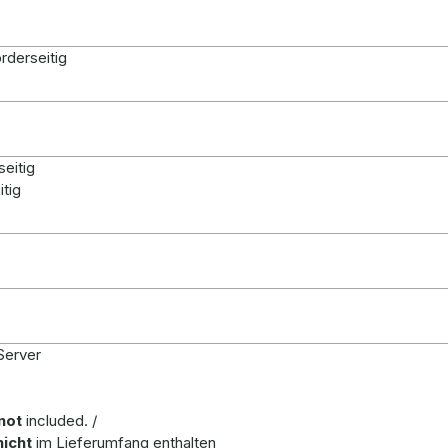
orderseitig
seitig
itig
Server
not
included. /
nicht
im Lieferumfang enthalten