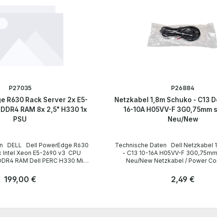
P27035
P26884
e R630 Rack Server 2x E5-
Netzkabel 1,8m Schuko - C13 D
DDR4 RAM 8x 2,5" H330 1x
16-10A H05VV-F 3G0,75mm 
PSU
Neu/New
R630
Technische Daten Dell Netzkabel 1,8m Schuko
- C13 10-16A H05VV-F 3G0,75mm
Neu/New Netzkabel / Power Cord DP/N:
 data /
078390 Technical Data / Technische Daten
e Rack 1U
Manufacturer / Hersteller Dell Length / Länge
Regulärer Preis:
199,00 €
Regulärer Preis:
2,49 €
s / Einbauplätze für Laufwerke
1,8 m Cable Color / Kabelfarbe black / schwarz
 2,5“ für HDD without / ohne 6
Cable Type / Kabeltyp H05VV-F Transverse
Anzahl
Section / Querschnitt 3G 0,75mm Plug / Stecker
Stk
Stk
60 GHz Number of CPU
Schuko / 16A 250V~ angled / abgewinkelt no /
er CPU-Steckplätze 2 Main
nein Plug Color / Steckerfarbe black / schwarz