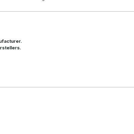
ufacturer
.
rstellers.