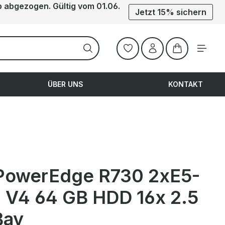
b abgezogen. Gültig vom 01.06.
Jetzt 15% sichern
Warenkorb ent
ÜBER UNS
KONTAKT
 PowerEdge R730 2xE5-
 V4 64 GB HDD 16x 2.5
Bay