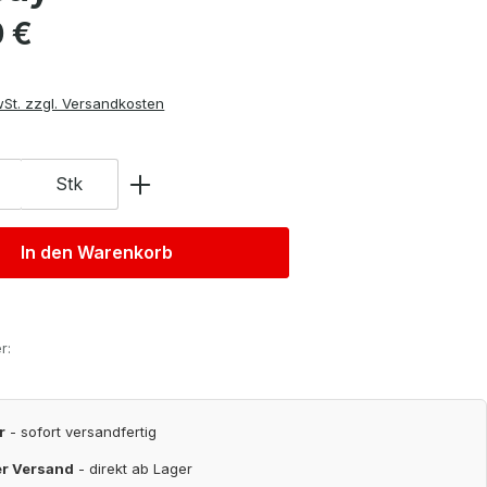
is:
0 €
wSt. zzgl. Versandkosten
Stk
In den Warenkorb
r:
r
- sofort versandfertig
er Versand
- direkt ab Lager