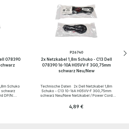
P26740
ell 078390
2x Netzkabel 1,8m Schuko - C13 Dell
schwarz
078390 16-10A H05VV-F 3G0,75mm
schwarz Neu/New
Technische Daten 2x Dell Netzkabel 1,8m
 schwarz
Schuko - C13 10-16A H05VV-F 3G0,75mm
schwarz Neu/New Netzkabel / Power Cord
DP/N: 078390 Technical Data / Technische
Daten Manufacturer / Hersteller Dell Length /
Regulärer Preis:
4,89 €
Länge 1,8 m Cable Color / Kabelfarbe black /
schwarz Cable Type / Kabeltyp H05VV-F
Anzahl
Transverse Section / Querschnitt 3G 0,75mm
Stk
Plug / Stecker Schuko / 16A 250V~ angled /
abgewinkelt no / nein Plug Color / Steckerfarbe