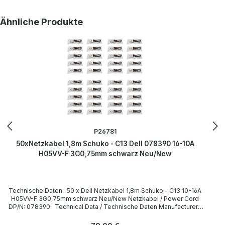
Jack / Buchse C13 / 10A 250V~ angled / abgewinkelt no / nein Jack
Color / Buchsenfarbe black / schwarz More information and details
Produktgalerie überspringen
Ähnliche Produkte
can be found on the pages of the manufacturer. Weitere
Informationen und Details finden Sie auf den Seiten des
Herstellers.
P26781
50xNetzkabel 1,8m Schuko - C13 Dell 078390 16-10A
H05VV-F 3G0,75mm schwarz Neu/New
Technische Daten 50 x Dell Netzkabel 1,8m Schuko - C13 10-16A
H05VV-F 3G0,75mm schwarz Neu/New Netzkabel / Power Cord
DP/N: 078390 Technical Data / Technische Daten Manufacturer /
Hersteller Dell Length / Länge 1,8 m Cable Color / Kabelfarbe black
/ schwarz Cable Type / Kabeltyp H05VV-F Transverse Section /
Regulärer Preis: