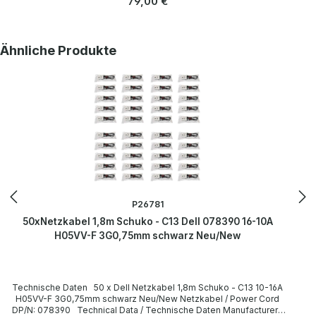
79,00 €
Querschnitt 3G 0,75mm Plug / Stecker Schuko / 16A 250V~ angled /
abgewinkelt no / nein Plug Color / Steckerfarbe black / schwarz
Jack / Buchse C13 / 10A 250V~ angled / abgewinkelt no / nein Jack
Color / Buchsenfarbe black / schwarz More information and details
Produktgalerie überspringen
Ähnliche Produkte
can be found on the pages of the manufacturer. Weitere
Informationen und Details finden Sie auf den Seiten des
Herstellers.
P26781
50xNetzkabel 1,8m Schuko - C13 Dell 078390 16-10A
H05VV-F 3G0,75mm schwarz Neu/New
Technische Daten 50 x Dell Netzkabel 1,8m Schuko - C13 10-16A
H05VV-F 3G0,75mm schwarz Neu/New Netzkabel / Power Cord
DP/N: 078390 Technical Data / Technische Daten Manufacturer /