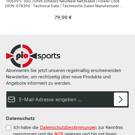
H05VV-F 3G0,75mm schwarz Neu/New Netzkabel / Power Cord
DP/N: 078390 Technical Data / Technische Daten Manufacturer /
Hersteller Dell Length / Länge 1,8 m Cable Color / Kabelfarbe black
/ schwarz Cable Type / Kabeltyp H05VV-F Transverse Section /
Regulärer Preis:
79,00 €
Querschnitt 3G 0,75mm Plug / Stecker Schuko / 16A 250V~ angled /
abgewinkelt no / nein Plug Color / Steckerfarbe black / schwarz
Jack / Buchse C13 / 10A 250V~ angled / abgewinkelt no / nein Jack
Color / Buchsenfarbe black / schwarz More information and details
can be found on the pages of the manufacturer. Weitere
Informationen und Details finden Sie auf den Seiten des
Herstellers.
Abonnieren Sie jetzt unseren regelmäßig erscheinenden
Newsletter, um rechtzeitig über neue Produkte und
Angebote informiert zu werden.
E-Mail-Adresse*
Datenschutz
Ich habe die
Datenschutzbestimmungen
zur Kenntnis
genommen und die
AGB
gelesen und bin mit ihnen