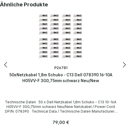
Produktgalerie überspringen
Ähnliche Produkte
P26781
50xNetzkabel 1,8m Schuko - C13 Dell 078390 16-10A
H05VV-F 3G0,75mm schwarz Neu/New
Technische Daten 50 x Dell Netzkabel 1,8m Schuko - C13 10-16A
H05VV-F 3G0,75mm schwarz Neu/New Netzkabel / Power Cord
DP/N: 078390 Technical Data / Technische Daten Manufacturer /
Hersteller Dell Length / Länge 1,8 m Cable Color / Kabelfarbe black
/ schwarz Cable Type / Kabeltyp H05VV-F Transverse Section /
Regulärer Preis:
79,00 €
Querschnitt 3G 0,75mm Plug / Stecker Schuko / 16A 250V~ angled /
abgewinkelt no / nein Plug Color / Steckerfarbe black / schwarz