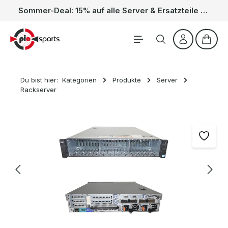
Sommer-Deal: 15% auf alle Server & Ersatzteile – Kein Code nötig, der Rabatt wird automatisch im Warenkorb abgezogen. Gültig vom 01.06. bis 31.08.
Zum Hauptinhalt springen
Waren
Du bist hier:
Kategorien
Produkte
Server
Rackserver
Bildergalerie überspringen