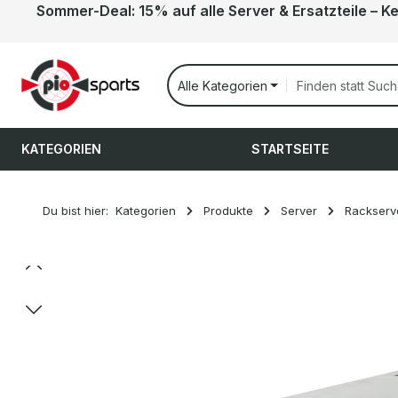
Sommer-Deal: 15% auf alle Server & Ersatzteile – K
 Hauptinhalt springen
Zur Suche springen
Zur Hauptnavigation springen
Alle Kategorien
KATEGORIEN
STARTSEITE
Du bist hier:
Kategorien
Produkte
Server
Rackserv
Bildergalerie überspringen