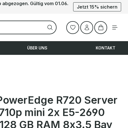
b abgezogen. Gültig vom 01.06.
Jetzt 15% sichern
Warenkorb ent
ÜBER UNS
KONTAKT
 PowerEdge R720 Server
710p mini 2x E5-2690
128 GB RAM 8x3.5 Bay