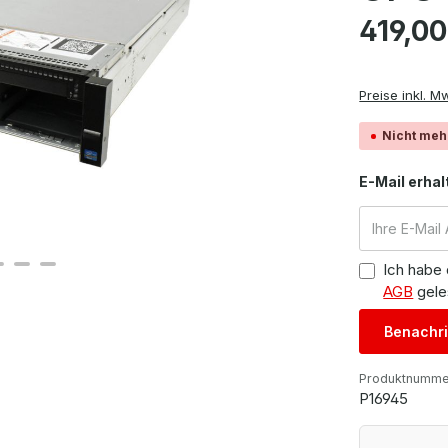
Regulärer Pre
419,00
Preise inkl. M
Nicht meh
E-Mail erhal
Ich habe
AGB
gele
Benachri
Produktnumme
P16945