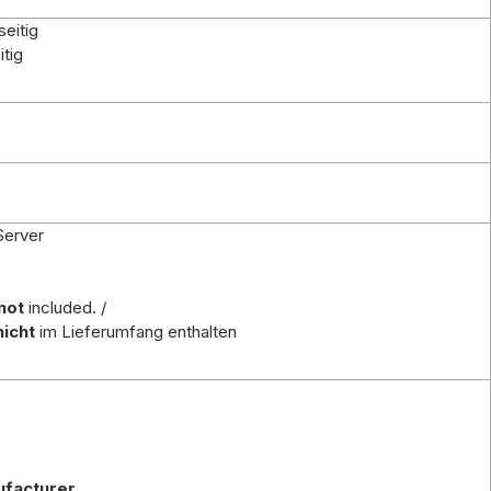
seitig
itig
Server
not
included. /
nicht
im Lieferumfang enthalten
ufacturer.