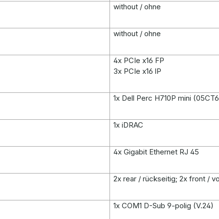
without / ohne
without / ohne
4x PCIe x16 FP
3x PCIe x16 lP
1x Dell Perc H710P mini (05CT
1x iDRAC
4x Gigabit Ethernet RJ 45
2x rear / rückseitig; 2x front / v
1x COM1 D-Sub 9-polig (V.24)