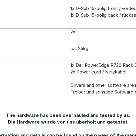
1x D-Sub 15-polig front / vorder
1x D-Sub 15-polig back / rückse
2x
ca. 24kg
1x Dell PowerEdge R720 Rack 
2x Power cord / Netzkabel
Drivers and other software are
Treiber und sonstige Software
The hardware has been overhauled and tested by us.
Die Hardware wurde von uns überholt und getestet.
rmation and details can be found on the pages of the man