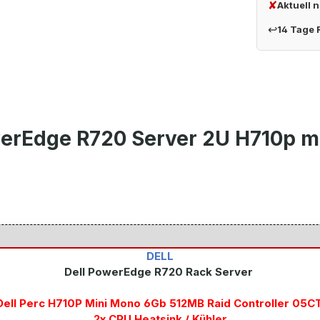
✘
Aktuell 
↩
14 Tage
werEdge R720 Server 2U H710p m
DELL
Dell PowerEdge R720 Rack Server
 Dell Perc H710P Mini Mono 6Gb 512MB Raid Controller 05C
2x CPU Heatsink / Kühler