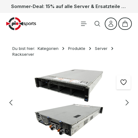
Sommer-Deal: 15% auf alle Server & Ersatzteile – Kein Code nötig, der Rabatt wird automatisch im Warenkorb abgezogen. Gültig vom 01.06. bis 31.08.
Zum Hauptinhalt springen
Waren
Du bist hier:
Kategorien
Produkte
Server
Rackserver
Bildergalerie überspringen