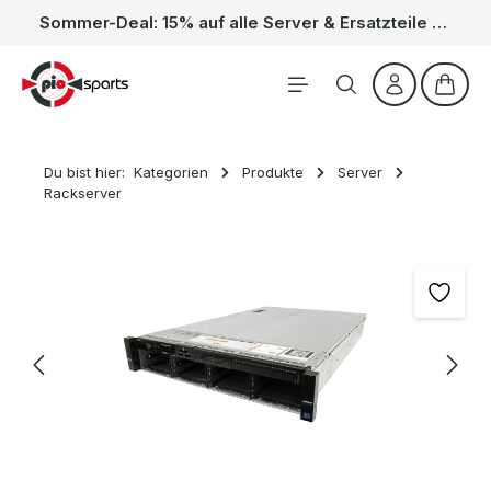
Sommer-Deal: 15% auf alle Server & Ersatzteile – Kein Code nötig, der Rabatt wird automatisch im Warenkorb abgezogen. Gültig vom 01.06. bis 31.08.
Zum Hauptinhalt springen
Waren
Du bist hier:
Kategorien
Produkte
Server
Rackserver
Bildergalerie überspringen