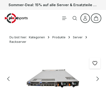
Sommer-Deal: 15% auf alle Server & Ersatzteile – Kein Code nötig, der Rabatt wird automatisch im Warenkorb abgezogen. Gültig vom 01.06. bis 31.08.
Zum Hauptinhalt springen
Waren
Du bist hier:
Kategorien
Produkte
Server
Rackserver
Bildergalerie überspringen