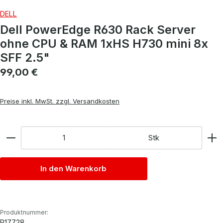
DELL
Dell PowerEdge R630 Rack Server
ohne CPU & RAM 1xHS H730 mini 8x
SFF 2.5"
Regulärer Preis:
99,00 €
Preise inkl. MwSt. zzgl. Versandkosten
Anzahl
Stk
In den Warenkorb
Produktnummer:
P17728