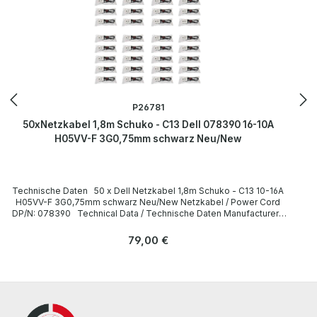
P26781
50xNetzkabel 1,8m Schuko - C13 Dell 078390 16-10A
H05VV-F 3G0,75mm schwarz Neu/New
Technische Daten 50 x Dell Netzkabel 1,8m Schuko - C13 10-16A
H05VV-F 3G0,75mm schwarz Neu/New Netzkabel / Power Cord
DP/N: 078390 Technical Data / Technische Daten Manufacturer /
Hersteller Dell Length / Länge 1,8 m Cable Color / Kabelfarbe black
/ schwarz Cable Type / Kabeltyp H05VV-F Transverse Section /
Regulärer Preis:
79,00 €
Querschnitt 3G 0,75mm Plug / Stecker Schuko / 16A 250V~ angled /
abgewinkelt no / nein Plug Color / Steckerfarbe black / schwarz
Jack / Buchse C13 / 10A 250V~ angled / abgewinkelt no / nein Jack
Color / Buchsenfarbe black / schwarz More information and details
can be found on the pages of the manufacturer. Weitere
Informationen und Details finden Sie auf den Seiten des
Herstellers.