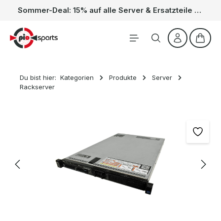
Sommer-Deal: 15% auf alle Server & Ersatzteile – Kein Code nötig, der Rabatt wird automatisch im Warenkorb abgezogen. Gültig vom 01.06. bis 31.08.
Zum Hauptinhalt springen
Waren
Du bist hier:
Kategorien
Produkte
Server
Rackserver
Bildergalerie überspringen