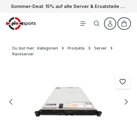
Sommer-Deal: 15% auf alle Server & Ersatzteile – Kein Code nötig, der Rabatt wird automatisch im Warenkorb abgezogen. Gültig vom 01.06. bis 31.08.
Zum Hauptinhalt springen
Waren
Du bist hier:
Kategorien
Produkte
Server
Rackserver
Bildergalerie überspringen