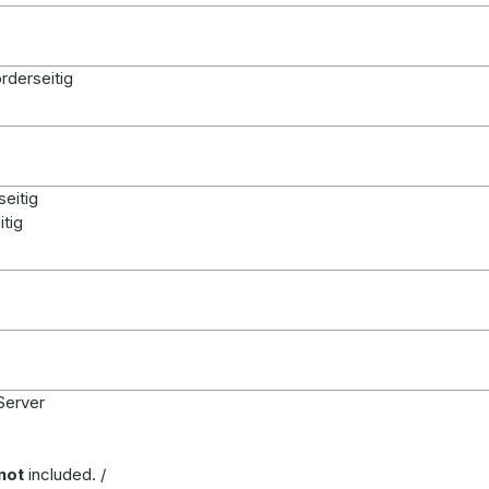
orderseitig
seitig
itig
Server
not
included. /