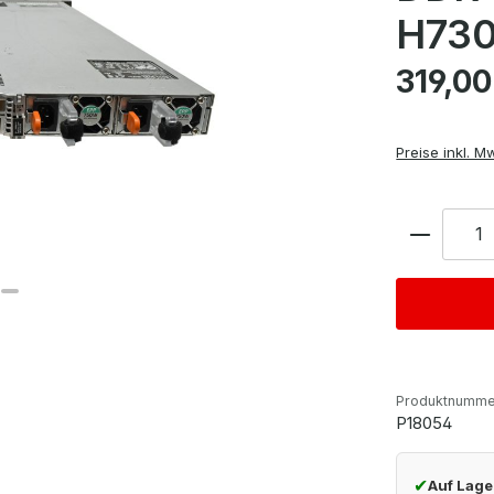
H730
Regulärer Pre
319,00
Preise inkl. M
Anzahl
Produktnumme
P18054
✔
Auf Lage