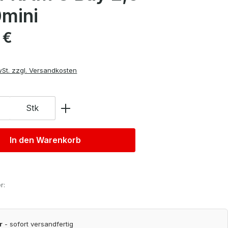
mini
is:
 €
wSt. zzgl. Versandkosten
Stk
In den Warenkorb
r:
r
- sofort versandfertig