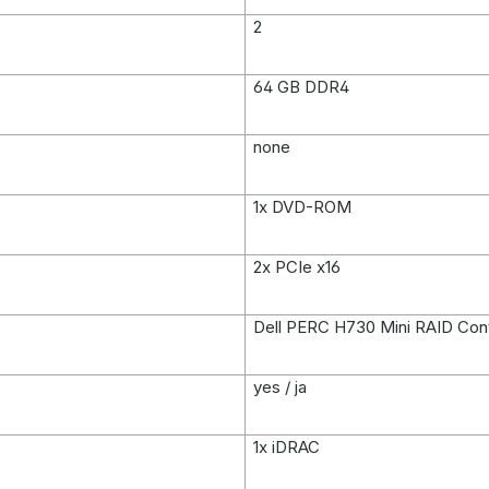
2
64 GB DDR4
none
1x DVD-ROM
2x PCIe x16
Dell PERC H730 Mini RAID Cont
yes / ja
1x iDRAC