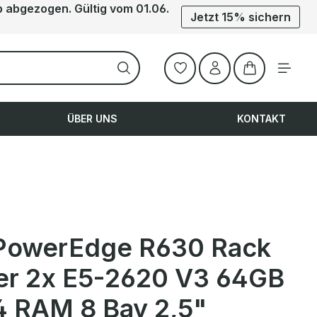
b abgezogen. Gültig vom 01.06.
Jetzt 15% sichern
Warenkorb ent
ÜBER UNS
KONTAKT
 PowerEdge R630 Rack
er 2x E5-2620 V3 64GB
 RAM 8 Bay 2,5"