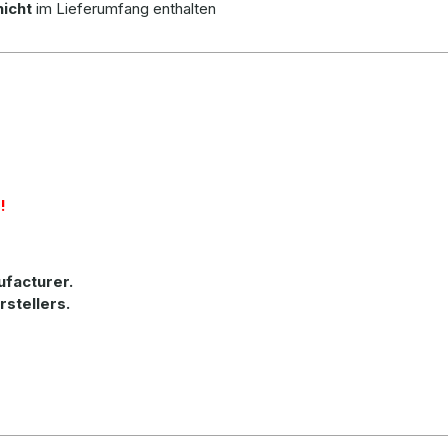
nicht
im Lieferumfang enthalten
!
ufacturer
.
rstellers.