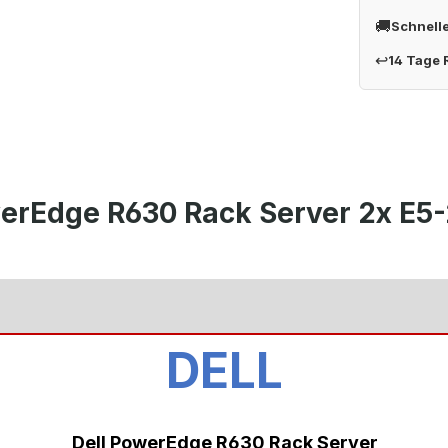
🚚
Schnell
↩
14 Tage
werEdge R630 Rack Server 2x E
DELL
Dell PowerEdge R630 Rack Server