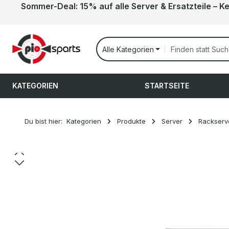
Sommer-Deal: 15% auf alle Server & Ersatzteile – K
 Hauptinhalt springen
Zur Suche springen
Zur Hauptnavigation springen
Alle Kategorien
KATEGORIEN
STARTSEITE
Du bist hier:
Kategorien
Produkte
Server
Rackserv
Bildergalerie überspringen