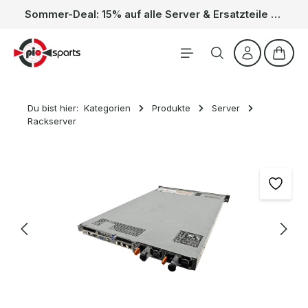
Sommer-Deal: 15% auf alle Server & Ersatzteile – Kein Code nötig, der Rabatt wird automatisch im Warenkorb abgezogen. Gültig vom 01.06. bis 31.08.
Zum Hauptinhalt springen
Waren
Du bist hier:
Kategorien
Produkte
Server
Rackserver
Bildergalerie überspringen