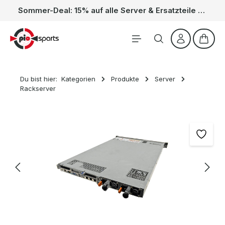
Sommer-Deal: 15% auf alle Server & Ersatzteile – Kein Code nötig, der Rabatt wird automatisch im Warenkorb abgezogen. Gültig vom 01.06. bis 31.08.
Zum Hauptinhalt springen
Waren
Du bist hier:
Kategorien
Produkte
Server
Rackserver
Bildergalerie überspringen