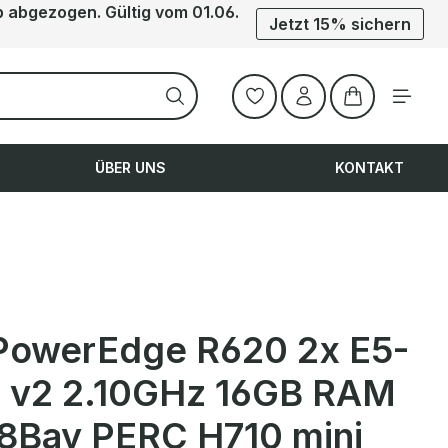
b abgezogen. Gültig vom 01.06.
Jetzt 15% sichern
Warenkorb ent
ÜBER UNS
KONTAKT
 PowerEdge R620 2x E5-
 v2 2.10GHz 16GB RAM
 8Bay PERC H710 mini