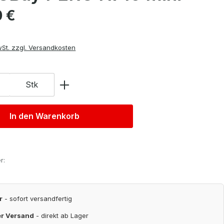
is:
0 €
wSt. zzgl. Versandkosten
Stk
In den Warenkorb
r:
r
- sofort versandfertig
er Versand
- direkt ab Lager