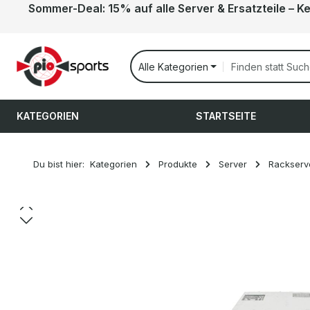
Sommer-Deal: 15% auf alle Server & Ersatzteile – K
 Hauptinhalt springen
Zur Suche springen
Zur Hauptnavigation springen
Alle Kategorien
KATEGORIEN
STARTSEITE
Du bist hier:
Kategorien
Produkte
Server
Rackserv
Bildergalerie überspringen