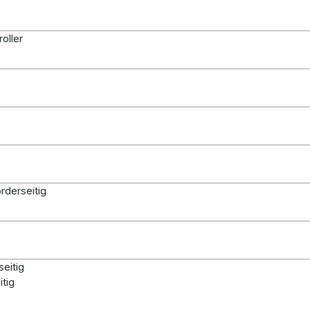
oller
orderseitig
seitig
itig