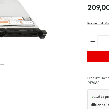
Regulärer Pre
209,0
Preise inkl. M
Anzahl
Produktnumme
P17663
✔
Auf Lage
🚚
Schnell