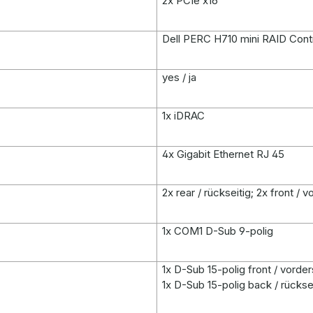
2x PCIe x16
Dell PERC H710 mini RAID Contr
yes / ja
1x iDRAC
4x Gigabit Ethernet RJ 45
2x rear / rückseitig; 2x front / v
1x COM1 D-Sub 9-polig
1x D-Sub 15-polig front / vorder
1x D-Sub 15-polig back / rückse