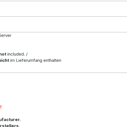
Server
not
included. /
nicht
im Lieferumfang enthalten
!
ufacturer
.
rstellers.