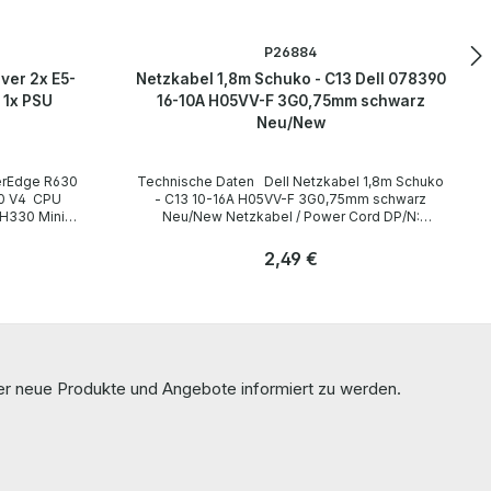
P26884
ver 2x E5-
Netzkabel 1,8m Schuko - C13 Dell 078390
 1x PSU
16-10A H05VV-F 3G0,75mm schwarz
Neu/New
Technische Daten Dell Netzkabel 1,8m Schuko
- C13 10-16A H05VV-F 3G0,75mm schwarz
Neu/New Netzkabel / Power Cord DP/N:
078390 Technical Data / Technische Daten
Manufacturer / Hersteller Dell Length / Länge
Regulärer Preis:
2,49 €
r Laufwerke
1,8 m Cable Color / Kabelfarbe black / schwarz
ut / ohne
Cable Type / Kabeltyp H05VV-F Transverse
Anzahl
Section / Querschnitt 3G 0,75mm Plug / Stecker
Stk
Schuko / 16A 250V~ angled / abgewinkelt no /
2 Main
nein Plug Color / Steckerfarbe black / schwarz
Jack / Buchse C13 / 10A 250V~ angled /
abgewinkelt no / nein Jack Color /
ber neue Produkte und Angebote informiert zu werden.
Buchsenfarbe black / schwarz More information
and details can be found on the pages of the
manufacturer. Weitere Informationen und Details
finden Sie auf den Seiten des Herstellers.