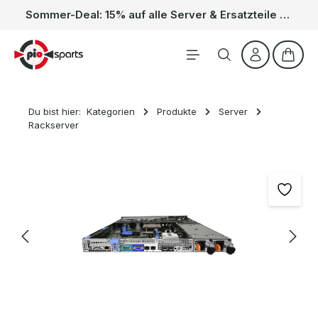
Sommer-Deal: 15% auf alle Server & Ersatzteile – Kein Code nötig, der Rabatt wird automatisch im Warenkorb abgezogen. Gültig vom 01.06. bis 31.08.
Zum Hauptinhalt springen
Waren
Du bist hier:
Kategorien
Produkte
Server
Rackserver
Bildergalerie überspringen