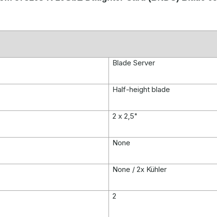
Blade Server
Half-height blade
2 x 2,5"
None
None / 2x Kühler
2