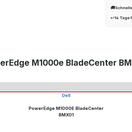
🚚
Schnell
↩
14 Tage
owerEdge M1000e BladeCenter B
Dell
PowerEdge M1000E BladeCenter
BMX01