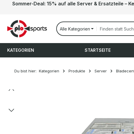
Sommer-Deal: 15% auf alle Server & Ersatzteile – K
 Hauptinhalt springen
Zur Suche springen
Zur Hauptnavigation springen
Alle Kategorien
KATEGORIEN
STARTSEITE
Du bist hier:
Kategorien
Produkte
Server
Bladecen
Bildergalerie überspringen