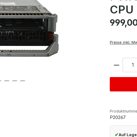
CPU
Regulärer Pre
999,00
Preise inkl. M
Anzahl
Produktnumme
P20267
✔
Auf Lage