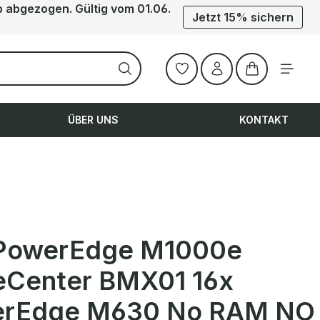
b abgezogen. Gültig vom 01.06.
Jetzt 15% sichern
Warenkorb ent
ÜBER UNS
KONTAKT
 PowerEdge M1000e
eCenter BMX01 16x
rEdge M630 No RAM NO