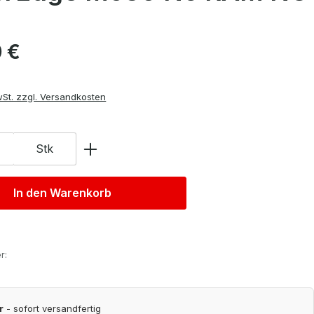
is:
 €
wSt. zzgl. Versandkosten
Stk
In den Warenkorb
r:
r
- sofort versandfertig