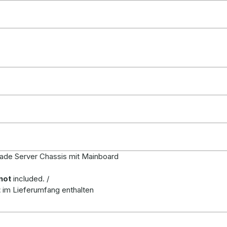
de Server Chassis mit Mainboard
not
included. /
t
im Lieferumfang enthalten