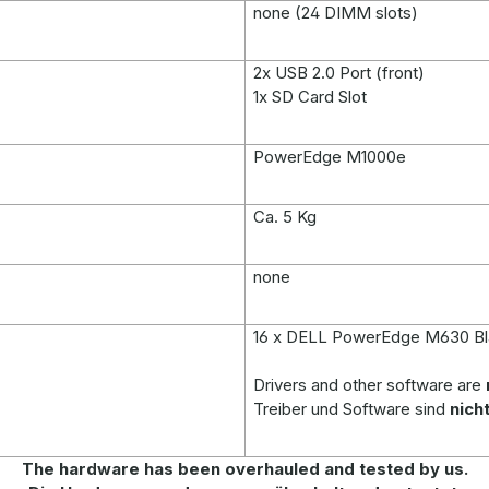
none (24 DIMM slots)
2x USB 2.0 Port (front)
1x SD Card Slot
PowerEdge M1000e
Ca. 5 Kg
none
16 x
DELL PowerEdge M630 Bla
Drivers and other software are
Treiber und Software sind
nich
The hardware has been overhauled and tested by us.