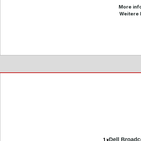
More info
Weitere 
Dell Broad
1 x