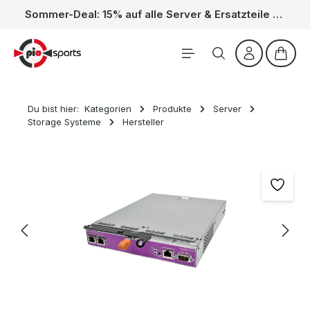
Sommer-Deal: 15% auf alle Server & Ersatzteile – Kein Code nötig, der Rabatt wird automatisch im Warenkorb abgezogen. Gültig vom 01.06. bis 31.08.
Zum Hauptinhalt springen
Waren
Du bist hier:
Kategorien
Produkte
Server
Storage Systeme
Hersteller
Bildergalerie überspringen