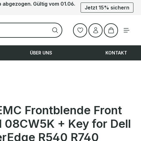
b abgezogen. Gültig vom 01.06.
Jetzt 15% sichern
Warenkorb ent
ÜBER UNS
KONTAKT
 EMC Frontblende Front
l 08CW5K + Key for Dell
rEdge R540 R740