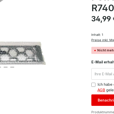
R740
Regulärer Pre
34,99 
Inhalt:
1
Preise inkl. M
Nicht meh
E-Mail erhal
Ich habe
AGB
gele
Benachri
Produktnumme