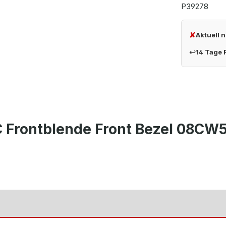
P39278
✘
Aktuell 
↩
14 Tage
 Frontblende Front Bezel 08CW5