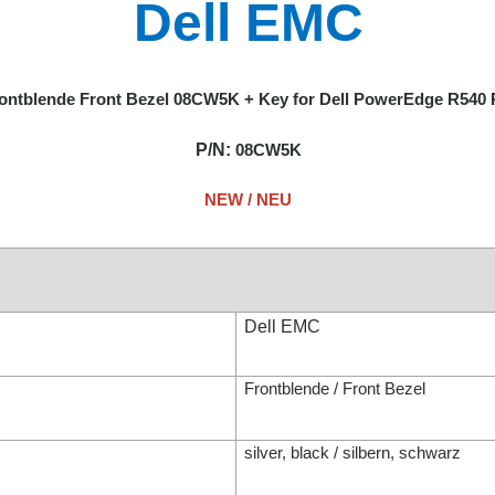
Dell EMC
ontblende Front Bezel 08CW5K + Key for Dell PowerEdge R540
P/N:
08CW5K
NEW / NEU
Dell EMC
Frontblende / Front Bezel
silver, black / silbern, schwarz