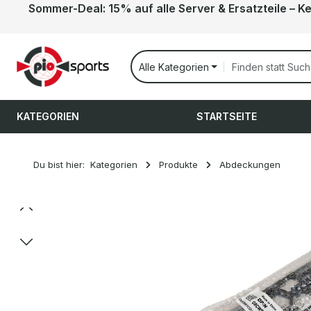
Sommer-Deal: 15% auf alle Server & Ersatzteile – K
 Hauptinhalt springen
Zur Suche springen
Zur Hauptnavigation springen
Alle Kategorien
KATEGORIEN
STARTSEITE
Du bist hier:
Kategorien
Produkte
Abdeckungen
Bildergalerie überspringen