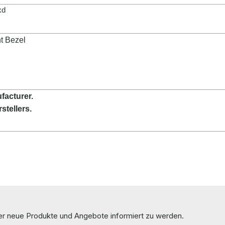
xd
t Bezel
facturer.
stellers.
ber neue Produkte und Angebote informiert zu werden.