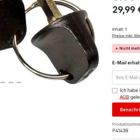
Regulärer Pre
29,99 
Inhalt:
1
Preise inkl. M
Nicht meh
E-Mail erhal
Ich habe
AGB
gele
Benachri
Produktnumme
P41438