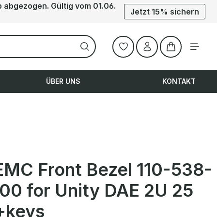
b abgezogen. Gültig vom 01.06.
Jetzt 15% sichern
Warenkorb ent
ÜBER UNS
KONTAKT
 EMC Front Bezel 110-538-
00 for Unity DAE 2U 25
 +keys