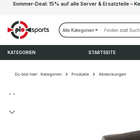
Sommer-Deal: 15% auf alle Server & Ersatzteile – K
 Hauptinhalt springen
Zur Suche springen
Zur Hauptnavigation springen
Alle Kategorien
KATEGORIEN
STARTSEITE
Du bist hier:
Kategorien
Produkte
Abdeckungen
Bildergalerie überspringen