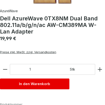
AzureWave
Dell AzureWave 0TX8NM Dual Band
802.11a/b/g/n/ac AW-CM389MA W-
Lan Adapter
Regulärer Preis:
19,99 €
Preise inkl. MwSt. zzgl. Versandkosten
Anzahl
Stk
In den Warenkorb
Produktnummer: