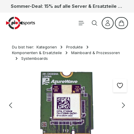
Sommer-Deal: 15% auf alle Server & Ersatzteile – Kein Code nötig, der Rabatt wird automatisch im Warenkorb abgezogen. Gültig vom 01.06. bis 31.08.
Zum Hauptinhalt springen
Waren
Du bist hier:
Kategorien
Produkte
Komponenten & Ersatzteile
Mainboard & Prozessoren
Systemboards
Bildergalerie überspringen