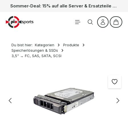
Sommer-Deal: 15% auf alle Server & Ersatzteile – Kein Code nötig, der Rabatt wird automatisch im Warenkorb abgezogen. Gültig vom 01.06. bis 31.08.
Zum Hauptinhalt springen
Waren
Du bist hier:
Kategorien
Produkte
Speicherlösungen & SSDs
3,5" → FC, SAS, SATA, SCSI
Bildergalerie überspringen