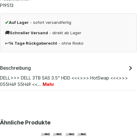
P19513
✔
Auf Lager
- sofort versandfertig
🚚
Schneller Versand
- direkt ab Lager
↩
14 Tage Rückgaberecht
- ohne Risiko
Beschreibung
DELL>>> DELL 3TB SAS 3.5" HDD <<<>>> HotSwap <<<>>>
055H49 55H49 <<…
Mehr
Produktgalerie überspringen
Ähnliche Produkte