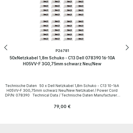
P26781
50xNetzkabel 1,8m Schuko - C13 Dell 078390 16-10A
H05VV-F 3G0,75mm schwarz Neu/New
Technische Daten 50 x Dell Netzkabel 1,8m Schuko - C13 10-16A
H05VV-F 3G0,75mm schwarz Neu/New Netzkabel / Power Cord
DP/N: 078390 Technical Data / Technische Daten Manufacturer /
Hersteller Dell Length / Länge 1,8 m Cable Color / Kabelfarbe black
/ schwarz Cable Type / Kabeltyp H05VV-F Transverse Section /
Regulärer Preis:
79,00 €
Querschnitt 3G 0,75mm Plug / Stecker Schuko / 16A 250V~ angled /
abgewinkelt no / nein Plug Color / Steckerfarbe black / schwarz
Jack / Buchse C13 / 10A 250V~ angled / abgewinkelt no / nein Jack
Color / Buchsenfarbe black / schwarz More information and details
can be found on the pages of the manufacturer. Weitere