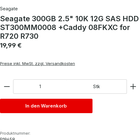
Seagate
Seagate 300GB 2.5" 10K 12G SAS HDD
ST300MM0008 +Caddy 08FKXC for
R720 R730
Regulärer Preis:
19,99 €
Preise inkl. MwSt. zzgl. Versandkosten
Anzahl
Stk
In den Warenkorb
Produktnummer:
P19658