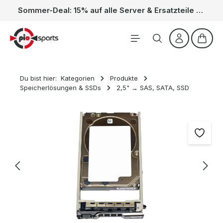
Sommer-Deal: 15% auf alle Server & Ersatzteile – Kein Code nötig, der Rabatt wird automatisch im Warenkorb abgezogen. Gültig vom 01.06. bis 31.08.
Zum Hauptinhalt springen
Waren
Du bist hier:
Kategorien
Produkte
Speicherlösungen & SSDs
2,5" → SAS, SATA, SSD
Bildergalerie überspringen