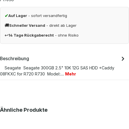
✔
Auf Lager
- sofort versandfertig
🚚
Schneller Versand
- direkt ab Lager
↩
14 Tage Rückgaberecht
- ohne Risiko
Beschreibung
Seagate Seagate 300GB 2.5" 10K 12G SAS HDD +Caddy
08FKXC for R720 R730 Model:…
Mehr
Produktgalerie überspringen
Ähnliche Produkte