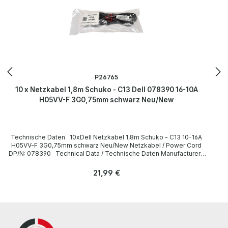
P26765
10 x Netzkabel 1,8m Schuko - C13 Dell 078390 16-10A
H05VV-F 3G0,75mm schwarz Neu/New
Technische Daten 10xDell Netzkabel 1,8m Schuko - C13 10-16A
H05VV-F 3G0,75mm schwarz Neu/New Netzkabel / Power Cord
DP/N: 078390 Technical Data / Technische Daten Manufacturer /
Hersteller Dell Length / Länge 1,8 m Cable Color / Kabelfarbe black
/ schwarz Cable Type / Kabeltyp H05VV-F Transverse Section /
Regulärer Preis:
21,99 €
Querschnitt 3G 0,75mm Plug / Stecker Schuko / 16A 250V~ angled /
abgewinkelt no / nein Plug Color / Steckerfarbe black / schwarz
Jack / Buchse C13 / 10A 250V~ angled / abgewinkelt no / nein Jack
Color / Buchsenfarbe black / schwarz More information and details
can be found on the pages of the manufacturer. Weitere
Informationen und Details finden Sie auf den Seiten des
Herstellers.