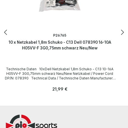
P26765
10 x Netzkabel 1,8m Schuko - C13 Dell 078390 16-10A
H05VV-F 3G0,75mm schwarz Neu/New
Technische Daten 10xDell Netzkabel 1,8m Schuko - C13 10-16A
H05VV-F 3G0,75mm schwarz Neu/New Netzkabel / Power Cord
DP/N: 078390 Technical Data / Technische Daten Manufacturer /
Hersteller Dell Length / Länge 1,8 m Cable Color / Kabelfarbe black
/ schwarz Cable Type / Kabeltyp H05VV-F Transverse Section /
Regulärer Preis:
21,99 €
Querschnitt 3G 0,75mm Plug / Stecker Schuko / 16A 250V~ angled /
abgewinkelt no / nein Plug Color / Steckerfarbe black / schwarz
Jack / Buchse C13 / 10A 250V~ angled / abgewinkelt no / nein Jack
Color / Buchsenfarbe black / schwarz More information and details
can be found on the pages of the manufacturer. Weitere
Informationen und Details finden Sie auf den Seiten des
Herstellers.