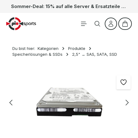
Sommer-Deal: 15% auf alle Server & Ersatzteile – Kein Code nötig, der Rabatt wird automatisch im Warenkorb abgezogen. Gültig vom 01.06. bis 31.08.
Zum Hauptinhalt springen
Waren
Du bist hier:
Kategorien
Produkte
Speicherlösungen & SSDs
2,5" → SAS, SATA, SSD
Bildergalerie überspringen