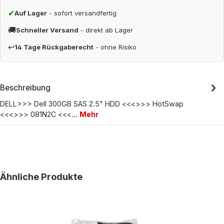
✔
Auf Lager
- sofort versandfertig
🚚
Schneller Versand
- direkt ab Lager
↩
14 Tage Rückgaberecht
- ohne Risiko
Beschreibung
DELL>>> Dell 300GB SAS 2.5" HDD <<<>>> HotSwap
<<<>>> 081N2C <<<…
Mehr
Produktgalerie überspringen
Ähnliche Produkte