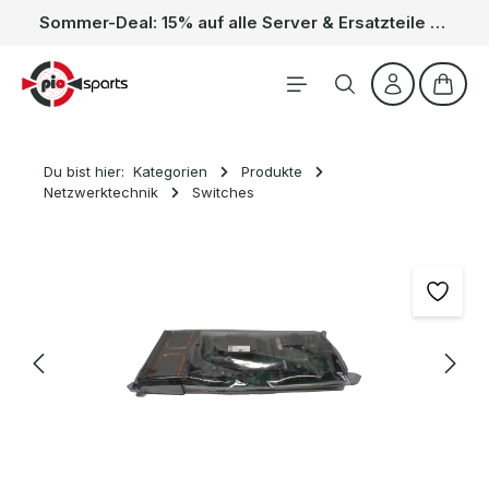
Sommer-Deal: 15% auf alle Server & Ersatzteile – Kein Code nötig, der Rabatt wird automatisch im Warenkorb abgezogen. Gültig vom 01.06. bis 31.08.
Zum Hauptinhalt springen
Waren
Du bist hier:
Kategorien
Produkte
Netzwerktechnik
Switches
Bildergalerie überspringen