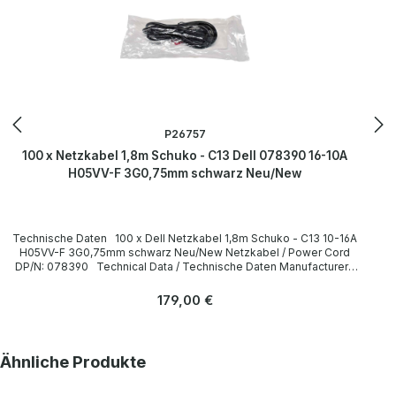
P26757
100 x Netzkabel 1,8m Schuko - C13 Dell 078390 16-10A
H05VV-F 3G0,75mm schwarz Neu/New
Technische Daten 100 x Dell Netzkabel 1,8m Schuko - C13 10-16A
H05VV-F 3G0,75mm schwarz Neu/New Netzkabel / Power Cord
DP/N: 078390 Technical Data / Technische Daten Manufacturer /
Hersteller Dell Length / Länge 1,8 m Cable Color / Kabelfarbe black
/ schwarz Cable Type / Kabeltyp H05VV-F Transverse Section /
Regulärer Preis:
179,00 €
Querschnitt 3G 0,75mm Plug / Stecker Schuko / 16A 250V~ angled /
abgewinkelt no / nein Plug Color / Steckerfarbe black / schwarz
Jack / Buchse C13 / 10A 250V~ angled / abgewinkelt no / nein Jack
Color / Buchsenfarbe black / schwarz More information and details
Produktgalerie überspringen
Ähnliche Produkte
can be found on the pages of the manufacturer. Weitere
Informationen und Details finden Sie auf den Seiten des
Herstellers.