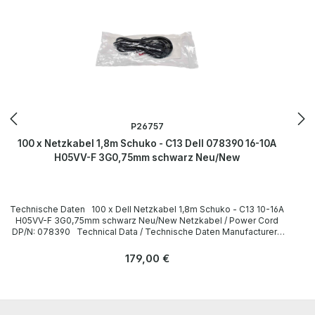
P26757
100 x Netzkabel 1,8m Schuko - C13 Dell 078390 16-10A
H05VV-F 3G0,75mm schwarz Neu/New
Technische Daten 100 x Dell Netzkabel 1,8m Schuko - C13 10-16A
H05VV-F 3G0,75mm schwarz Neu/New Netzkabel / Power Cord
DP/N: 078390 Technical Data / Technische Daten Manufacturer /
Hersteller Dell Length / Länge 1,8 m Cable Color / Kabelfarbe black
/ schwarz Cable Type / Kabeltyp H05VV-F Transverse Section /
Regulärer Preis:
179,00 €
Querschnitt 3G 0,75mm Plug / Stecker Schuko / 16A 250V~ angled /
abgewinkelt no / nein Plug Color / Steckerfarbe black / schwarz
Jack / Buchse C13 / 10A 250V~ angled / abgewinkelt no / nein Jack
Color / Buchsenfarbe black / schwarz More information and details
can be found on the pages of the manufacturer. Weitere