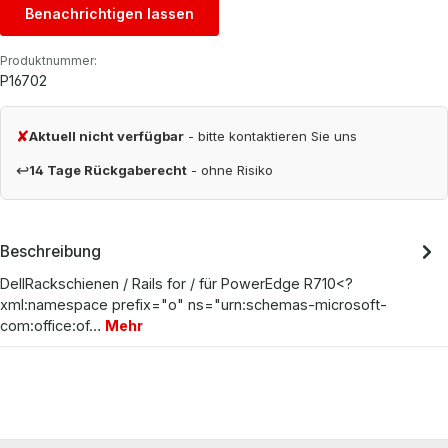
Benachrichtigen lassen
Produktnummer:
P16702
✘
Aktuell nicht verfügbar
- bitte kontaktieren Sie uns
↩
14 Tage Rückgaberecht
- ohne Risiko
Beschreibung
DellRackschienen / Rails for / für PowerEdge R710<?
xml:namespace prefix="o" ns="urn:schemas-microsoft-
com:office:of…
Mehr