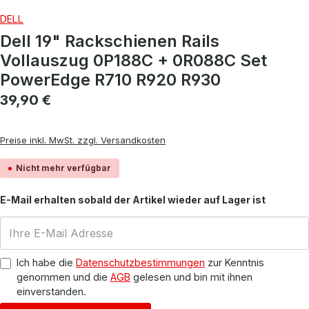
DELL
Dell 19" Rackschienen Rails
Vollauszug 0P188C + 0R088C Set
PowerEdge R710 R920 R930
Regulärer Preis:
39,90 €
Preise inkl. MwSt. zzgl. Versandkosten
Nicht mehr verfügbar
E-Mail erhalten sobald der Artikel wieder auf Lager ist
Ich habe die
Datenschutzbestimmungen
zur Kenntnis
genommen und die
AGB
gelesen und bin mit ihnen
einverstanden.