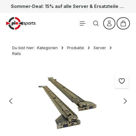
Sommer-Deal: 15% auf alle Server & Ersatzteile – Kein Code nötig, der Rabatt wird automatisch im Warenkorb abgezogen. Gültig vom 01.06. bis 31.08.
Zum Hauptinhalt springen
Waren
Du bist hier:
Kategorien
Produkte
Server
Rails
Bildergalerie überspringen