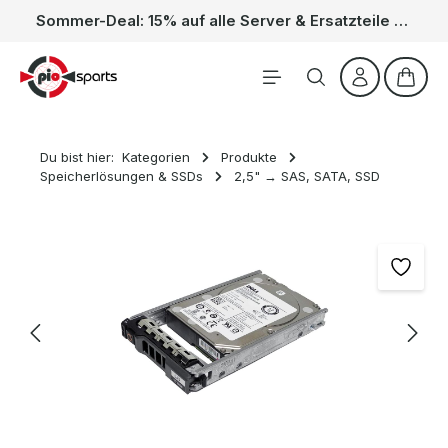
Sommer-Deal: 15% auf alle Server & Ersatzteile – Kein Code nötig, der Rabatt wird automatisch im Warenkorb abgezogen. Gültig vom 01.06. bis 31.08.
Zum Hauptinhalt springen
Waren
Du bist hier:
Kategorien
Produkte
Speicherlösungen & SSDs
2,5" → SAS, SATA, SSD
Bildergalerie überspringen