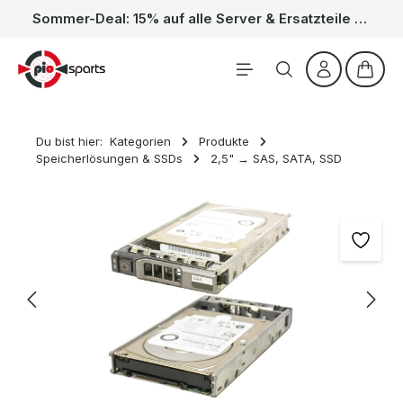
Sommer-Deal: 15% auf alle Server & Ersatzteile – Kein Code nötig, der Rabatt wird automatisch im Warenkorb abgezogen. Gültig vom 01.06. bis 31.08.
Zum Hauptinhalt springen
Waren
Du bist hier:
Kategorien
Produkte
Speicherlösungen & SSDs
2,5" → SAS, SATA, SSD
Bildergalerie überspringen