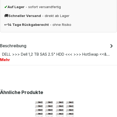
✔
Auf Lager
- sofort versandfertig
🚚
Schneller Versand
- direkt ab Lager
↩
14 Tage Rückgaberecht
- ohne Risiko
Beschreibung
DELL >>> Dell 1,2 TB SAS 2.5" HDD <<< >>> HotSwap <<&…
Mehr
Produktgalerie überspringen
Ähnliche Produkte