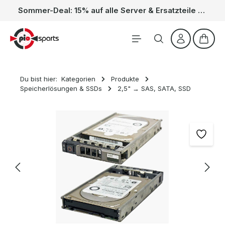
Sommer-Deal: 15% auf alle Server & Ersatzteile – Kein Code nötig, der Rabatt wird automatisch im Warenkorb abgezogen. Gültig vom 01.06. bis 31.08.
Zum Hauptinhalt springen
Waren
Du bist hier:
Kategorien
Produkte
Speicherlösungen & SSDs
2,5" → SAS, SATA, SSD
Bildergalerie überspringen