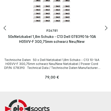
P26781
50xNetzkabel 1,8m Schuko - C13 Dell 078390 16-10A
H05VV-F 3G0,75mm schwarz Neu/New
Technische Daten 50 x Dell Netzkabel 1,8m Schuko - C13 10-16A
H05VV-F 3G0,75mm schwarz Neu/New Netzkabel / Power Cord
DP/N: 078390 Technical Data / Technische Daten Manufacturer /
Hersteller Dell Length / Länge 1,8 m Cable Color / Kabelfarbe black
/ schwarz Cable Type / Kabeltyp H05VV-F Transverse Section /
Regulärer Preis:
79,00 €
Querschnitt 3G 0,75mm Plug / Stecker Schuko / 16A 250V~ angled /
abgewinkelt no / nein Plug Color / Steckerfarbe black / schwarz
Jack / Buchse C13 / 10A 250V~ angled / abgewinkelt no / nein Jack
Color / Buchsenfarbe black / schwarz More information and details
can be found on the pages of the manufacturer. Weitere
Informationen und Details finden Sie auf den Seiten des
Herstellers.