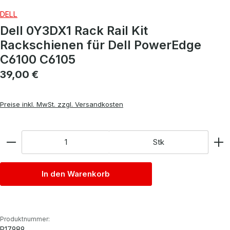
DELL
Dell 0Y3DX1 Rack Rail Kit
Rackschienen für Dell PowerEdge
C6100 C6105
Regulärer Preis:
39,00 €
Preise inkl. MwSt. zzgl. Versandkosten
Anzahl
Stk
In den Warenkorb
Produktnummer:
P17989