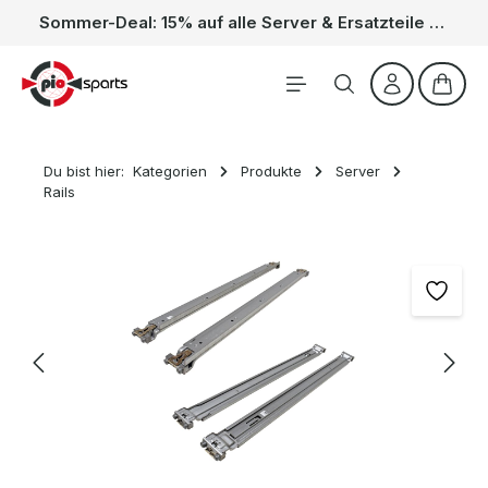
Sommer-Deal: 15% auf alle Server & Ersatzteile – Kein Code nötig, der Rabatt wird automatisch im Warenkorb abgezogen. Gültig vom 01.06. bis 31.08.
Zum Hauptinhalt springen
Waren
Du bist hier:
Kategorien
Produkte
Server
Rails
Bildergalerie überspringen