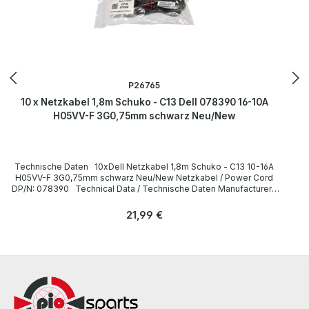
P26765
10 x Netzkabel 1,8m Schuko - C13 Dell 078390 16-10A
H05VV-F 3G0,75mm schwarz Neu/New
Technische Daten 10xDell Netzkabel 1,8m Schuko - C13 10-16A
H05VV-F 3G0,75mm schwarz Neu/New Netzkabel / Power Cord
DP/N: 078390 Technical Data / Technische Daten Manufacturer /
Hersteller Dell Length / Länge 1,8 m Cable Color / Kabelfarbe black
/ schwarz Cable Type / Kabeltyp H05VV-F Transverse Section /
Regulärer Preis:
21,99 €
Querschnitt 3G 0,75mm Plug / Stecker Schuko / 16A 250V~ angled /
abgewinkelt no / nein Plug Color / Steckerfarbe black / schwarz
Jack / Buchse C13 / 10A 250V~ angled / abgewinkelt no / nein Jack
Color / Buchsenfarbe black / schwarz More information and details
can be found on the pages of the manufacturer. Weitere
Informationen und Details finden Sie auf den Seiten des
Herstellers.