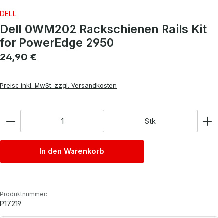
DELL
Dell 0WM202 Rackschienen Rails Kit
for PowerEdge 2950
Regulärer Preis:
24,90 €
Preise inkl. MwSt. zzgl. Versandkosten
Anzahl
Stk
In den Warenkorb
Produktnummer:
P17219