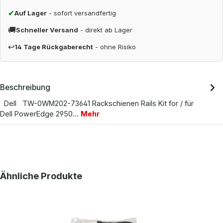
✔
Auf Lager
- sofort versandfertig
🚚
Schneller Versand
- direkt ab Lager
↩
14 Tage Rückgaberecht
- ohne Risiko
Beschreibung
Dell TW-0WM202-73641 Rackschienen Rails Kit for / für
Dell PowerEdge 2950…
Mehr
Produktgalerie überspringen
Ähnliche Produkte