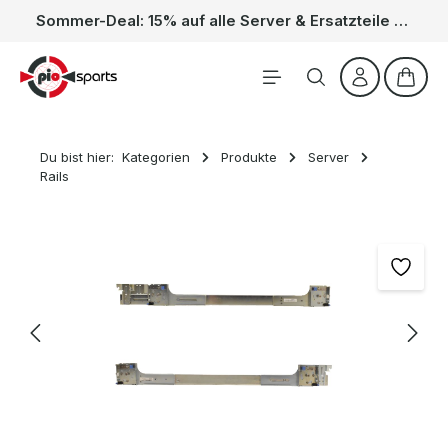
Sommer-Deal: 15% auf alle Server & Ersatzteile – Kein Code nötig, der Rabatt wird automatisch im Warenkorb abgezogen. Gültig vom 01.06. bis 31.08.
Zum Hauptinhalt springen
Waren
Du bist hier:
Kategorien
Produkte
Server
Rails
Bildergalerie überspringen