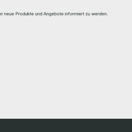
e + genlock
ber neue Produkte und Angebote informiert zu werden.
es of the
finden Sie auf den Seiten des Herstellers.