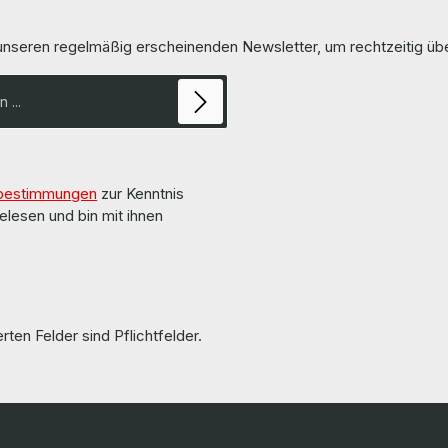
elivery / Lieferumfang 1 x
Contents / Lieferumfang 1 x DekTec DTA-2154
-SDI Capture Card More
R3 Quad HD-SDI / ASI Ports for PCl
d details can be found on the
FP The hardware has been overhauled and
 unseren regelmäßig erscheinenden Newsletter, um rechtzeitig ü
manufacturer. Weitere
tested by us. Die Hardware wurde von uns
nd Details finden Sie auf den
überholt und getestet. More information and
rts are used but
details can be found on the pag
manufacturer. Weitere Informationen und Details
in Ordnung!!!
bestimmungen
zur Kenntnis
elesen und bin mit ihnen
rten Felder sind Pflichtfelder.