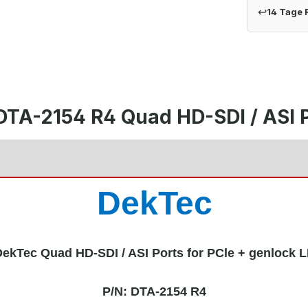
↩
14 Tage
TA-2154 R4 Quad HD-SDI / ASI Po
DekTec
ekTec Quad HD-SDI / ASI Ports for PCle + genlock 
P/N: DTA-2154 R4