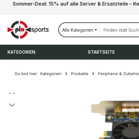
Sommer-Deal: 15% auf alle Server & Ersatzteile – K
 Hauptinhalt springen
Zur Suche springen
Zur Hauptnavigation springen
Alle Kategorien
KATEGORIEN
STARTSEITE
Du bist hier:
Kategorien
Produkte
Peripherie & Zubehö
Bildergalerie überspringen