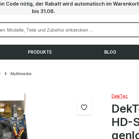
ein Code nötig, der Rabatt wird automatisch im Warenkor
bis 31.08.
PRODUKTE
BLOG
r
Multimedia
DekTec
DekT
HD-SD
genl