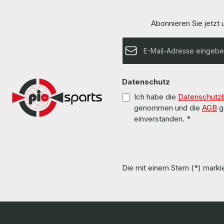
LieferumfangDelivery / Lieferumfang 1 x
LieferumfangD
DekTec ASI/SD-SDI Capture Card More
DekTec ASI/SD
information and details can be found on the
information an
Abonnieren Sie jetzt
pages of the manufacturer. Weitere
pages of the 
Informationen und Details finden Sie auf den
Informationen u
Seiten des Herstellers. All parts are used but
E-Mail-Adresse*
Seiten des Herstellers. All pa
100% OK!!! Alle Teile sind gebraucht aber 100 %
100% OK!!! Alle Teile sind gebraucht aber 100 %
in Ordnung!!!
Datenschutz
Ich habe die
Datenschutz
genommen und die
AGB
g
einverstanden.
*
Die mit einem Stern (*) markie