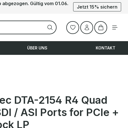
b abgezogen. Gültig vom 01.06.
Jetzt 15% sichern
Warenkorb ent
ÜBER UNS
KONTAKT
ec DTA-2154 R4 Quad
I / ASI Ports for PCle +
ock LP