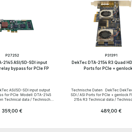
P27252
P31391
-2145 ASI/SD-SDI input
DekTec DTA-2154 R3 Quad HD-
relay bypass for PCIe FP
Ports for PCle + genloc
Technische Daten DekTec DekTec Quad HD-
e Modell: DTA-2145
SDI / ASI Ports for PCle + genlock FP P/N: DT
nische
2154 R3 Technical data / Technische Daten
Manufacturer / Hersteller DekTec Device Type /
Gerätetyp SDI/ASI 4K Encoder Form Factor /
Regulärer Preis:
359,00 €
Regulärer Preis:
489,00 €
tstellen 1
Formfaktor Full-profile Interfaces /
SD-SDI out Bus
Schnittstellen 4 x HD-SDI / ASI 2 x deck control 1
Anzahl
x genlock in Bus Interface PCI-Express x4 3.0
Stk
Stk
uffer
API DekTec Matrix API 2.0 LieferumfangDelivery