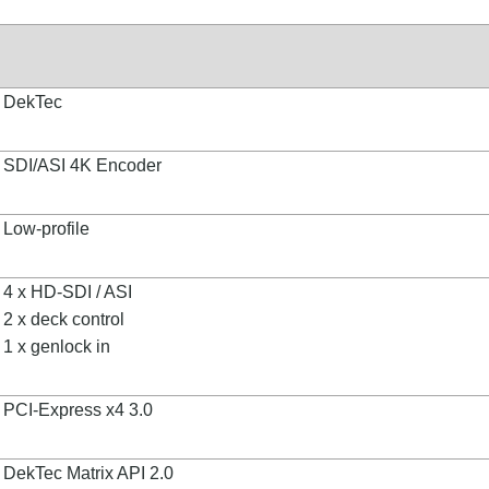
DekTec
SDI/ASI 4K Encoder
Low-prof
ile
4 x HD-SDI / ASI
2 x deck control
1 x genlock in
PCI-Express x4 3.0
DekTec Matrix API 2.0