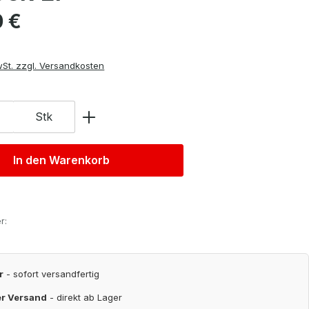
is:
0 €
wSt. zzgl. Versandkosten
Stk
In den Warenkorb
r:
r
- sofort versandfertig
er Versand
- direkt ab Lager