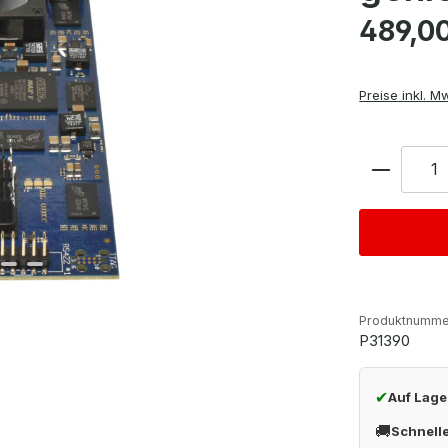
Regulärer Pre
489,0
Preise inkl. M
Anzahl
Produktnumme
P31390
✔
Auf Lage
🚚
Schnell