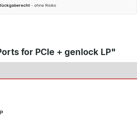
 Rückgaberecht
- ohne Risiko
rts for PCle + genlock LP"
LP