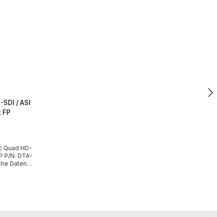
SDI / ASI
k FP
A-