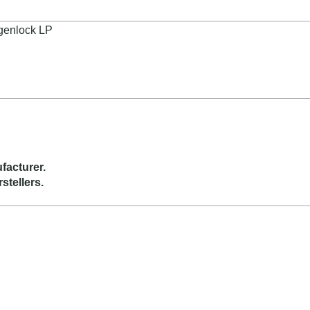
genlock LP
facturer.
stellers.