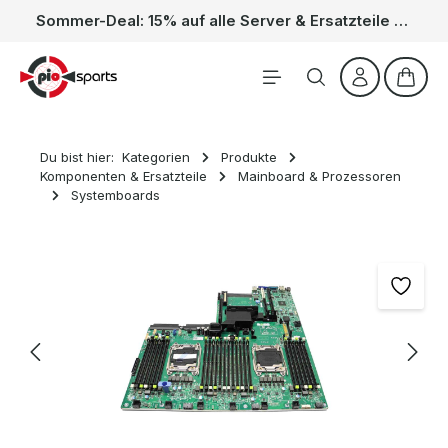
Sommer-Deal: 15% auf alle Server & Ersatzteile – Kein Code nötig, der Rabatt wird automatisch im Warenkorb abgezogen. Gültig vom 01.06. bis 31.08.
Zum Hauptinhalt springen
Waren
Du bist hier:
Kategorien
Produkte
Komponenten & Ersatzteile
Mainboard & Prozessoren
Systemboards
Bildergalerie überspringen