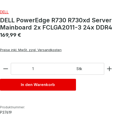
DELL
DELL PowerEdge R730 R730xd Server
Mainboard 2x FCLGA2011-3 24x DDR4
Regulärer Preis:
169,99 €
Preise inkl. MwSt. zzgl. Versandkosten
Anzahl
Stk
In den Warenkorb
Produktnummer:
P37619