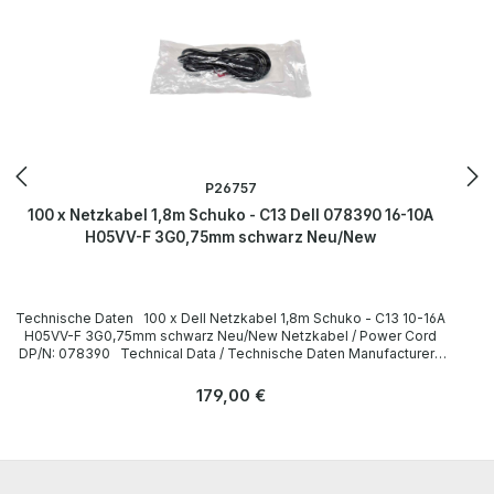
P26757
100 x Netzkabel 1,8m Schuko - C13 Dell 078390 16-10A
H05VV-F 3G0,75mm schwarz Neu/New
Technische Daten 100 x Dell Netzkabel 1,8m Schuko - C13 10-16A
H05VV-F 3G0,75mm schwarz Neu/New Netzkabel / Power Cord
DP/N: 078390 Technical Data / Technische Daten Manufacturer /
Hersteller Dell Length / Länge 1,8 m Cable Color / Kabelfarbe black
/ schwarz Cable Type / Kabeltyp H05VV-F Transverse Section /
Regulärer Preis:
179,00 €
Querschnitt 3G 0,75mm Plug / Stecker Schuko / 16A 250V~ angled /
abgewinkelt no / nein Plug Color / Steckerfarbe black / schwarz
Jack / Buchse C13 / 10A 250V~ angled / abgewinkelt no / nein Jack
Color / Buchsenfarbe black / schwarz More information and details
can be found on the pages of the manufacturer. Weitere