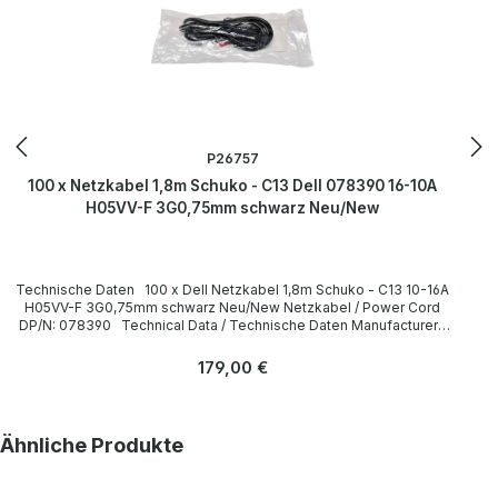
P26757
100 x Netzkabel 1,8m Schuko - C13 Dell 078390 16-10A
H05VV-F 3G0,75mm schwarz Neu/New
Technische Daten 100 x Dell Netzkabel 1,8m Schuko - C13 10-16A
H05VV-F 3G0,75mm schwarz Neu/New Netzkabel / Power Cord
DP/N: 078390 Technical Data / Technische Daten Manufacturer /
Hersteller Dell Length / Länge 1,8 m Cable Color / Kabelfarbe black
/ schwarz Cable Type / Kabeltyp H05VV-F Transverse Section /
Regulärer Preis:
179,00 €
Querschnitt 3G 0,75mm Plug / Stecker Schuko / 16A 250V~ angled /
abgewinkelt no / nein Plug Color / Steckerfarbe black / schwarz
Jack / Buchse C13 / 10A 250V~ angled / abgewinkelt no / nein Jack
Color / Buchsenfarbe black / schwarz More information and details
Produktgalerie überspringen
Ähnliche Produkte
can be found on the pages of the manufacturer. Weitere
Informationen und Details finden Sie auf den Seiten des
Herstellers.