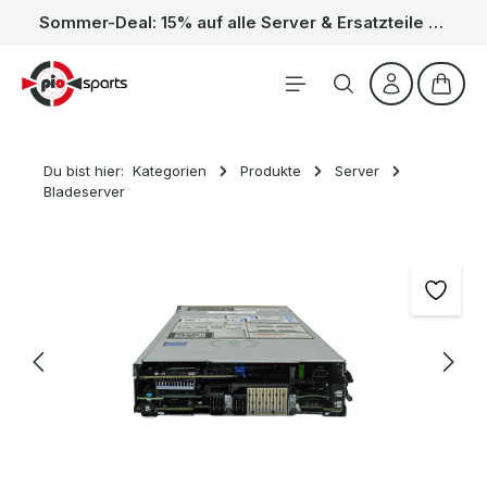
Sommer-Deal: 15% auf alle Server & Ersatzteile – Kein Code nötig, der Rabatt wird automatisch im Warenkorb abgezogen. Gültig vom 01.06. bis 31.08.
Zum Hauptinhalt springen
Waren
Du bist hier:
Kategorien
Produkte
Server
Bladeserver
Bildergalerie überspringen